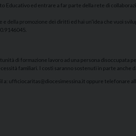
to Educativo ed entrare a far parte della rete di collabora
le e della promozione dei diritti ed hai un’idea che vuoi sv
90.9146045.
unità di formazione lavoro ad una persona disoccupata pe
essità familiari. I costi saranno sostenuti in parte anche d
l a: ufficiocaritas@diocesimessina.it oppure telefonare all