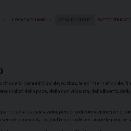
COSA FACCIAMO
COSA PUOI FARE
PATTO EDUCAT
o
escita della comunità locale, nazionale ed internazionale, fi
ne i valori della pace, della non violenza, della libertà, della
i parrocchiali, associazioni, percorsi di formazione per e c
 servizio comunitario, mettendo a disposizione le proprie st