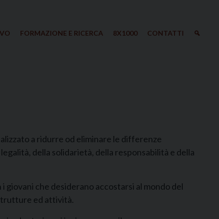
IVO
FORMAZIONE E RICERCA
8X1000
CONTATTI
nalizzato a ridurre od eliminare le differenze
 legalità, della solidarietà, della responsabilità e della
on i giovani che desiderano accostarsi al mondo del
rutture ed attività.