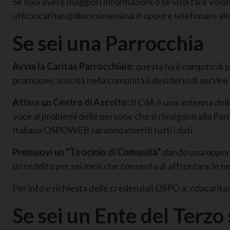
Se vuoi avere maggiori informazioni o se vuoi fare volon
ufficiocaritas@diocesimessina.it oppure telefonare allo
Se sei una Parrocchia
Avvia la Caritas Parrocchiale:
questa ha il compito di p
promuove, suscità nella comunità il desiderio di servire 
Attiva un Centro di Ascolto:
Il CdA è una antenna della
voce ai problemi delle persone che si rivolgono alla Par
Italiana OSPOWEB saranno inseriti tutti i dati.
Promuovi un “Tirocinio di Comunità”
dando una opport
un reddito per sei mesi che consenta di affrontare le nec
Per info e richiesta delle credenziali OSPO a: cdacari
Se sei un Ente del Terzo