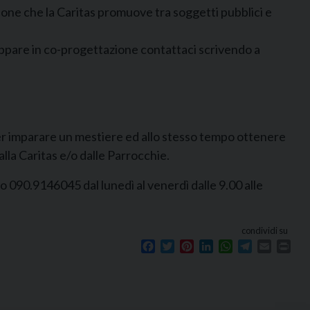
zione che la Caritas promuove tra soggetti pubblici e
iluppare in co-progettazione contattaci scrivendo a
r imparare un mestiere ed allo stesso tempo ottenere
alla Caritas e/o dalle Parrocchie.
o 090.9146045 dal lunedì al venerdì dalle 9.00 alle
condividi su
Facebook
Twitter
Pinterest
LinkedIn
WhatsApp
Telegram
Email
Prin