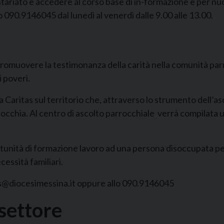
tariato e accedere al corso base di in-formazione e per nuov
 090.9146045 dal lunedì al venerdì dalle 9.00 alle 13.00.
romuovere la testimonanza della carità nella comunità parroc
i poveri.
 Caritas sul territorio che, attraverso lo strumento dell’asco
rocchia. Al centro di ascolto parrocchiale verrà compilata 
unità di formazione lavoro ad una persona disoccupata pe
essità familiari.
tas@diocesimessina.it oppure allo 090.9146045
 settore