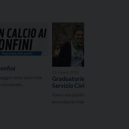
confini
25 Giugno 2026
guaggio dello sport che
Graduatorie provvisorie
in occasione…
Servizio Civile Universale
Sono rese pubbliche le Graduatorie
provvisorie relative alle selezioni dei…