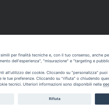
Segreteria e Amministrazione:
L’Ufficio è aperto tutti i giorni da lunedì a venerdì, dalle or
9.30 alle ore 12.30.
imili per finalità tecniche e, con il tuo consenso, anche per 
Tel. 090.9146045
amento dell'esperienza", "misurazione" e "targeting e pubbli
mail:
ufficiocaritas@diocesimessina.it
.
i all'utilizzo dei cookie. Cliccando su "personalizza" puoi
re le tue preferenze. Cliccando su "rifiuta" o chiudendo que
okie tecnici. Ulteriori informazioni sono disponibili nella
coo
Rifiuta
idiocesi di Messina Lipari Santa Lucia del Mela - All Rights