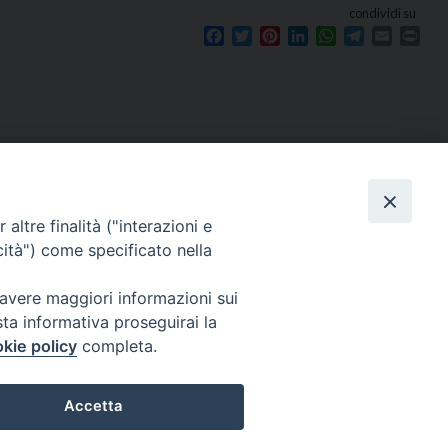
condividi su
Facebook
Twitter
Pinterest
LinkedIn
WhatsApp
Telegram
Email
Prin
Seguici su
e
altre finalità ("interazioni e
cità") come specificato nella
 avere maggiori informazioni sui
sta informativa proseguirai la
kie policy
completa.
Accetta
 Reserved | Privacy Policy