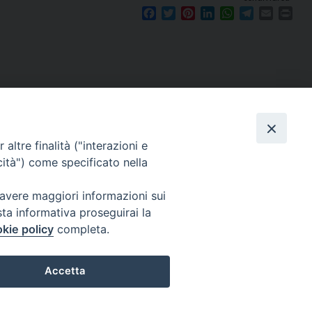
Facebook
Twitter
Pinterest
LinkedIn
WhatsApp
Telegram
Email
Prin
Seguici su
e
altre finalità ("interazioni e
cità") come specificato nella
 avere maggiori informazioni sui
sta informativa proseguirai la
kie policy
completa.
Accetta
 Reserved | Privacy Policy
Preferenze Cookie