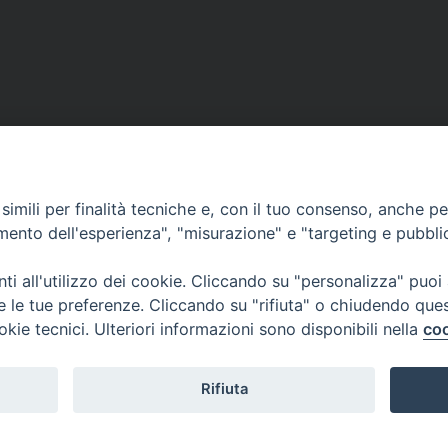
Segreteria e Amministrazione:
L’Ufficio è aperto tutti i giorni da lunedì a venerdì, dalle or
9.30 alle ore 12.30.
imili per finalità tecniche e, con il tuo consenso, anche per 
Tel. 090.9146045
amento dell'esperienza", "misurazione" e "targeting e pubbli
mail:
ufficiocaritas@diocesimessina.it
.
i all'utilizzo dei cookie. Cliccando su "personalizza" puoi
re le tue preferenze. Cliccando su "rifiuta" o chiudendo que
okie tecnici. Ulteriori informazioni sono disponibili nella
coo
Rifiuta
idiocesi di Messina Lipari Santa Lucia del Mela - All Rights