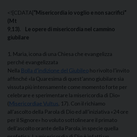
<![CDATA[
“Misericordia io voglio e non sacrifici”
(Mt
9,13). Le opere di misericordia nel cammino
giubilare
1. Maria, icona di una Chiesa che evangelizza
perché evangelizzata
Nella
Bolla d’indizione del Giubileo
ho rivolto l’invito
affinché «la Quaresima di quest’anno giubilare sia
vissuta più intensamente come momento forte per
celebrare e sperimentare la misericordia di Dio»
(
Misericordiae Vultus
, 17). Con il richiamo
all’ascolto della Parola di Dio ed all’iniziativa «24 ore
per il Signore» ho voluto sottolineare il primato
dell’ascolto orante della Parola, in specie quella
profetica. La misericordia di Dio è infatti un