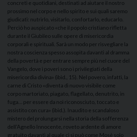
concreti e quotidiani, destinati ad aiutare il nostro
prossimo nel corpo e nello spirito e sui quali saremo
giudicati: nutrirlo, visitarlo, confortarlo, educarlo.
Perciò ho auspicato «che il popolo cristiano rifletta
durante il Giubileo sulle opere di misericordia
corporali e spirituali. Sarà un modo per risvegliare la
nostra coscienza spesso assopita davanti al dramma
della povertà e per entrare sempre più nel cuore del
Vangelo, dove i poveri sono i privilegiati della
misericordia divina» (ibid., 15). Nel povero, infatti, la
carne di Cristo «diventa di nuovo visibile come
corpo martoriato, piagato, flagellato, denutrito, in
fuga… per essere da noi riconosciuto, toccato e
assistito con cura» (ibid.). Inaudito e scandaloso
mistero del prolungarsi nella storia della sofferenza
dell’Agnello Innocente, roveto ardente di amore
gratuito davanti al quale ci si può come Mosè solo