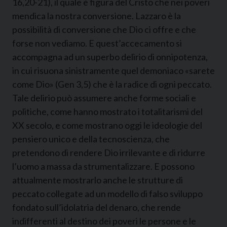
16,20-21), il quale è figura del Cristo che nei poveri
mendica la nostra conversione. Lazzaro è la
possibilità di conversione che Dio ci offre e che
forse non vediamo. E quest’accecamento si
accompagna ad un superbo delirio di onnipotenza,
in cui risuona sinistramente quel demoniaco «sarete
come Dio» (Gen 3,5) che è la radice di ogni peccato.
Tale delirio può assumere anche forme sociali e
politiche, come hanno mostrato i totalitarismi del
XX secolo, e come mostrano oggi le ideologie del
pensiero unico e della tecnoscienza, che
pretendono di rendere Dio irrilevante e di ridurre
l’uomo a massa da strumentalizzare. E possono
attualmente mostrarlo anche le strutture di
peccato collegate ad un modello di falso sviluppo
fondato sull’idolatria del denaro, che rende
indifferenti al destino dei poveri le persone e le