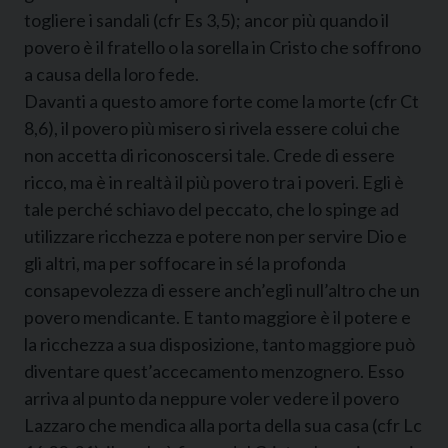
togliere i sandali (cfr Es 3,5); ancor più quando il
povero è il fratello o la sorella in Cristo che soffrono
a causa della loro fede.
Davanti a questo amore forte come la morte (cfr Ct
8,6), il povero più misero si rivela essere colui che
non accetta di riconoscersi tale. Crede di essere
ricco, ma è in realtà il più povero tra i poveri. Egli è
tale perché schiavo del peccato, che lo spinge ad
utilizzare ricchezza e potere non per servire Dio e
gli altri, ma per soffocare in sé la profonda
consapevolezza di essere anch’egli null’altro che un
povero mendicante. E tanto maggiore è il potere e
la ricchezza a sua disposizione, tanto maggiore può
diventare quest’accecamento menzognero. Esso
arriva al punto da neppure voler vedere il povero
Lazzaro che mendica alla porta della sua casa (cfr Lc