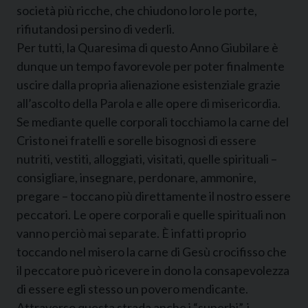
società più ricche, che chiudono loro le porte,
rifiutandosi persino di vederli.
Per tutti, la Quaresima di questo Anno Giubilare è
dunque un tempo favorevole per poter finalmente
uscire dalla propria alienazione esistenziale grazie
all’ascolto della Parola e alle opere di misericordia.
Se mediante quelle corporali tocchiamo la carne del
Cristo nei fratelli e sorelle bisognosi di essere
nutriti, vestiti, alloggiati, visitati, quelle spirituali –
consigliare, insegnare, perdonare, ammonire,
pregare – toccano più direttamente il nostro essere
peccatori. Le opere corporali e quelle spirituali non
vanno perciò mai separate. È infatti proprio
toccando nel misero la carne di Gesù crocifisso che
il peccatore può ricevere in dono la consapevolezza
di essere egli stesso un povero mendicante.
Attraverso questa strada anche i “superbi”, i