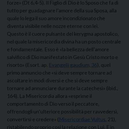
forze» (Dt 6,4-5). Il Figlio di Dio è lo Sposo che fa di
tutto per guadagnare l’amore della sua Sposa, alla
quale lo lega il suo amore incondizionato che
diventa visibile nelle nozze eterne con lei.
Questo è il cuore pulsante del kerygma apostolico,
nel quale la misericordia divina ha un posto centrale
e fondamentale. Esso è «la bellezza dell’amore
salvifico di Dio manifestato in Gesù Cristo morto e
risorto» (Esort. ap.
Evangelii gaudium, 36
), quel
primo annuncio che «si deve sempre tornare ad
ascoltare in modi diversi e che si deve sempre
tornare ad annunciare durante la catechesi» (ibid.,
164). La Misericordia allora «esprime il
comportamento di Dio verso il peccatore,
offrendogli un’ulteriore possibilità per ravvedersi,
convertirsi e credere» (
Misericordiae Vultus
, 21),
ristabilendo proprio così la relazione con Lui. E in