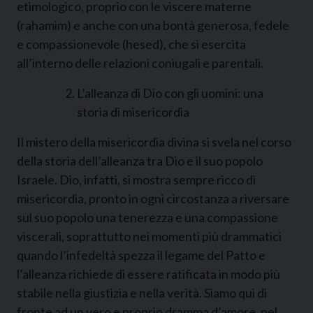
etimologico, proprio con le viscere materne
(rahamim) e anche con una bontà generosa, fedele
e compassionevole (hesed), che si esercita
all’interno delle relazioni coniugali e parentali.
L’alleanza di Dio con gli uomini: una
storia di misericordia
Il mistero della misericordia divina si svela nel corso
della storia dell’alleanza tra Dio e il suo popolo
Israele. Dio, infatti, si mostra sempre ricco di
misericordia, pronto in ogni circostanza a riversare
sul suo popolo una tenerezza e una compassione
viscerali, soprattutto nei momenti più drammatici
quando l’infedeltà spezza il legame del Patto e
l’alleanza richiede di essere ratificata in modo più
stabile nella giustizia e nella verità. Siamo qui di
fronte ad un vero e proprio dramma d’amore, nel