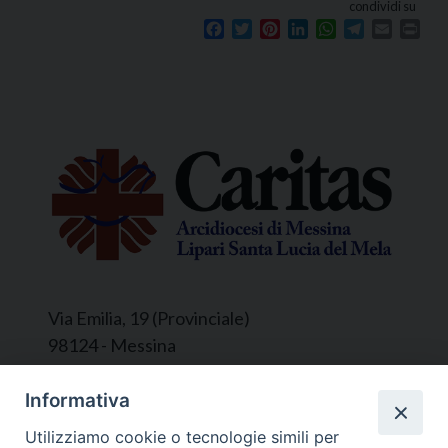
condividi su
Facebook
Twitter
Pinterest
LinkedIn
WhatsApp
Telegram
Email
Prin
Via Emilia, 19 (Provinciale)
98124 - Messina
Segreteria e Amministrazione:
Informativa
L’Ufficio è aperto tutti i giorni da lunedì a
Utilizziamo cookie o tecnologie simili per
venerdì, dalle ore 9.30 alle ore 12.30.