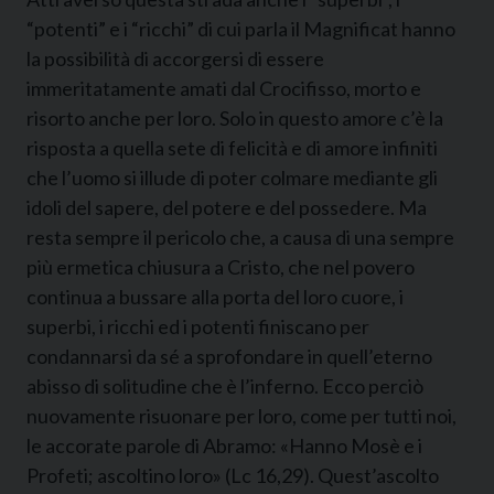
“potenti” e i “ricchi” di cui parla il Magnificat hanno
la possibilità di accorgersi di essere
immeritatamente amati dal Crocifisso, morto e
risorto anche per loro. Solo in questo amore c’è la
risposta a quella sete di felicità e di amore infiniti
che l’uomo si illude di poter colmare mediante gli
idoli del sapere, del potere e del possedere. Ma
resta sempre il pericolo che, a causa di una sempre
più ermetica chiusura a Cristo, che nel povero
continua a bussare alla porta del loro cuore, i
superbi, i ricchi ed i potenti finiscano per
condannarsi da sé a sprofondare in quell’eterno
abisso di solitudine che è l’inferno. Ecco perciò
nuovamente risuonare per loro, come per tutti noi,
le accorate parole di Abramo: «Hanno Mosè e i
Profeti; ascoltino loro» (Lc 16,29). Quest’ascolto