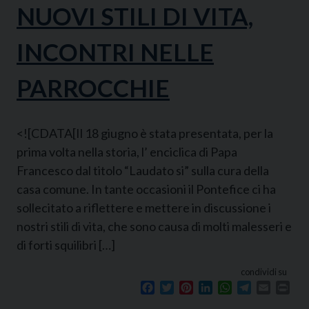
NUOVI STILI DI VITA,
INCONTRI NELLE
PARROCCHIE
<![CDATA[Il 18 giugno è stata presentata, per la
prima volta nella storia, l’ enciclica di Papa
Francesco dal titolo “Laudato si” sulla cura della
casa comune. In tante occasioni il Pontefice ci ha
sollecitato a riflettere e mettere in discussione i
nostri stili di vita, che sono causa di molti malesseri e
di forti squilibri […]
condividi su
Facebook
Twitter
Pinterest
LinkedIn
WhatsApp
Telegram
Email
Prin