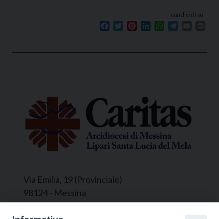
condividi su
Facebook
Twitter
Pinterest
LinkedIn
WhatsApp
Telegram
Email
Prin
Via Emilia, 19 (Provinciale)
98124 - Messina
Segreteria e Amministrazione: