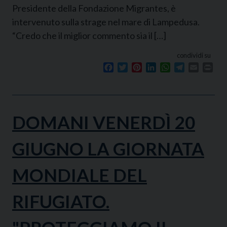
Presidente della Fondazione Migrantes, è
intervenuto sulla strage nel mare di Lampedusa.
“Credo che il miglior commento sia il […]
condividi su
Facebook
Twitter
Pinterest
LinkedIn
WhatsApp
Telegram
Email
Prin
DOMANI VENERDÌ 20
GIUGNO LA GIORNATA
MONDIALE DEL
RIFUGIATO.