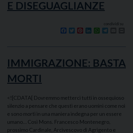
E DISEGUAGLIANZE
condividi su
Facebook
Twitter
Pinterest
LinkedIn
WhatsApp
Telegram
Email
Prin
IMMIGRAZIONE: BASTA
MORTI
<![CDATA[ Dovremmo metterci tutti in ossequioso
silenzio a pensare che questi erano uomini come noi
e sono morti in una maniera indegna per un essere
umano… Così Mons. Francesco Montenegro,
prossimo Cardinale, Arcivescovo di Agrigento e