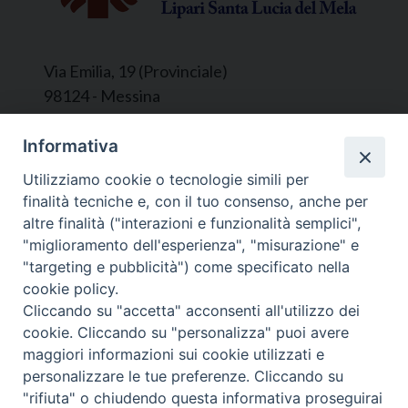
Via Emilia, 19 (Provinciale)
98124 - Messina
Segreteria e Amministrazione:
Informativa
L’Ufficio è aperto tutti i giorni da lunedì a
Utilizziamo cookie o tecnologie simili per
venerdì, dalle ore 9.30 alle ore 12.30.
finalità tecniche e, con il tuo consenso, anche per
Tel. 090.9146045
altre finalità ("interazioni e funzionalità semplici",
mail:
ufficiocaritas@diocesimessina.it
.
"miglioramento dell'esperienza", "misurazione" e
"targeting e pubblicità") come specificato nella
Seguici su
cookie policy.
Cliccando su "accetta" acconsenti all'utilizzo dei
cookie. Cliccando su "personalizza" puoi avere
maggiori informazioni sui cookie utilizzati e
personalizzare le tue preferenze. Cliccando su
© 2022 - 2025 Caritas Arcidiocesi di Messina Lipari
"rifiuta" o chiudendo questa informativa proseguirai
Santa Lucia del Mela - All Rights Reserved | Privacy