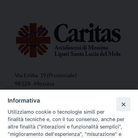
Via Emilia, 19 (Provinciale)
98124 - Messina
Segreteria e Amministrazione:
Informativa
L’Ufficio è aperto tutti i giorni da lunedì a
Utilizziamo cookie o tecnologie simili per
venerdì, dalle ore 9.30 alle ore 12.30.
finalità tecniche e, con il tuo consenso, anche per
Tel. 090.9146045
altre finalità ("interazioni e funzionalità semplici",
mail:
ufficiocaritas@diocesimessina.it
.
"miglioramento dell'esperienza", "misurazione" e