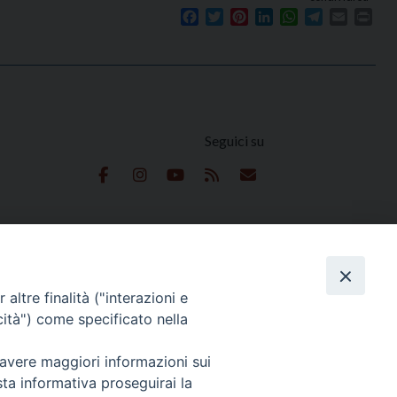
Facebook
Twitter
Pinterest
LinkedIn
WhatsApp
Telegram
Email
Prin
Seguici su
e
altre finalità ("interazioni e
cità") come specificato nella
 avere maggiori informazioni sui
 Reserved | Privacy Policy
sta informativa proseguirai la