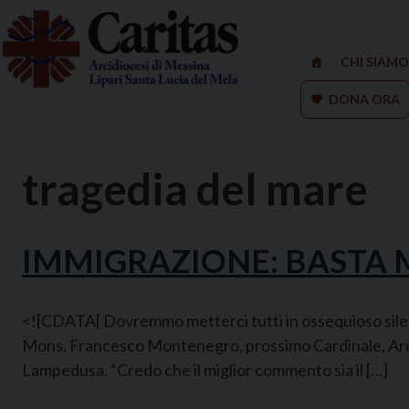
Skip
to
content
CHI SIAMO
DONA ORA
tragedia del mare
IMMIGRAZIONE: BASTA 
<![CDATA[ Dovremmo metterci tutti in ossequioso sile
Mons. Francesco Montenegro, prossimo Cardinale, Arciv
Lampedusa. “Credo che il miglior commento sia il […]