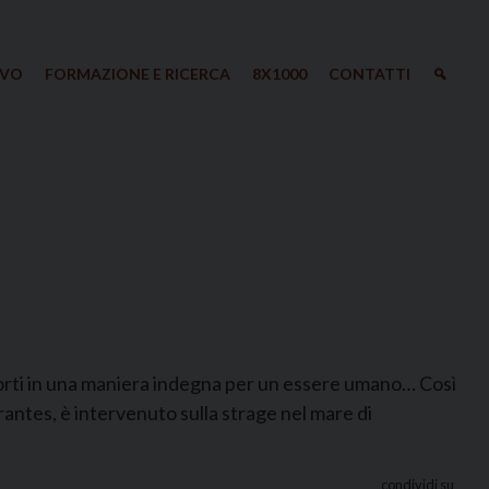
IVO
FORMAZIONE E RICERCA
8X1000
CONTATTI
orti in una maniera indegna per un essere umano… Così
tes, è intervenuto sulla strage nel mare di
condividi su