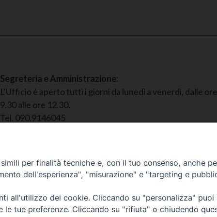
Segreteria e Amministrazione:
L’Ufficio è aperto tutti i giorni da lunedì a venerdì, dalle or
9.30 alle ore 12.30.
Tel. 090.9146045
mail:
ufficiocaritas@diocesimessina.it
.
imili per finalità tecniche e, con il tuo consenso, anche per 
amento dell'esperienza", "misurazione" e "targeting e pubbli
i all'utilizzo dei cookie. Cliccando su "personalizza" puoi
idiocesi di Messina Lipari Santa Lucia del Mela - All Rights
re le tue preferenze. Cliccando su "rifiuta" o chiudendo que