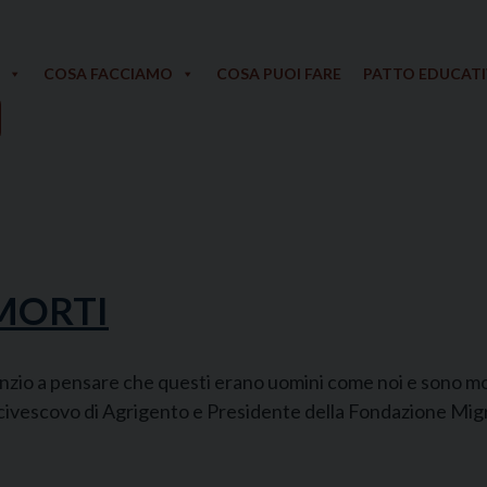
COSA FACCIAMO
COSA PUOI FARE
PATTO EDUCAT
MORTI
nzio a pensare che questi erano uomini come noi e sono m
escovo di Agrigento e Presidente della Fondazione Migran