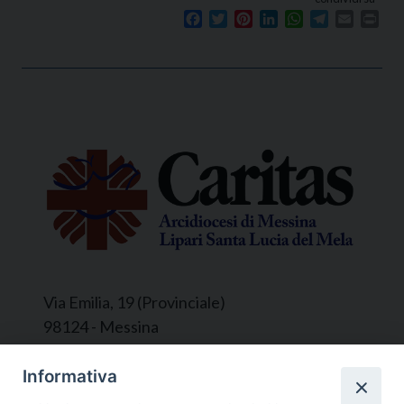
Facebook
Twitter
Pinterest
LinkedIn
WhatsApp
Telegram
Email
Prin
Via Emilia, 19 (Provinciale)
98124 - Messina
Segreteria e Amministrazione:
Informativa
L’Ufficio è aperto tutti i giorni da lunedì a