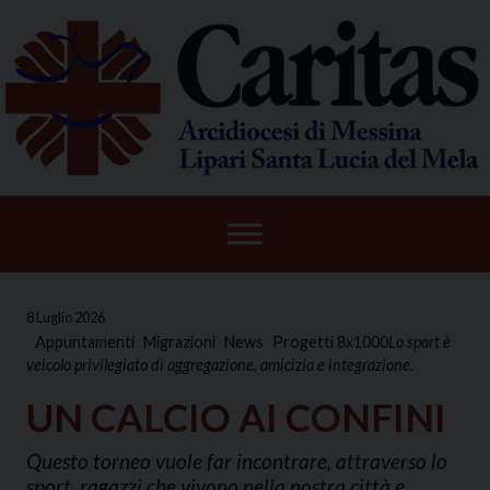
Skip
to
content
8 Luglio 2026
Appuntamenti
Migrazioni
News
Progetti 8x1000
Lo sport è
veicolo privilegiato di aggregazione, amicizia e integrazione.
UN CALCIO AI CONFINI
Questo torneo vuole far incontrare, attraverso lo
sport, ragazzi che vivono nella nostra città e