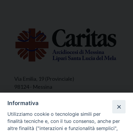
Via Emilia, 19 (Provinciale)
98124 - Messina
Segreteria e Amministrazione:
Informativa
L’Ufficio è aperto tutti i giorni da lunedì a
Utilizziamo cookie o tecnologie simili per
venerdì, dalle ore 9.30 alle ore 12.30.
finalità tecniche e, con il tuo consenso, anche per
Tel. 090.9146045
altre finalità ("interazioni e funzionalità semplici",
mail:
ufficiocaritas@diocesimessina.it
.