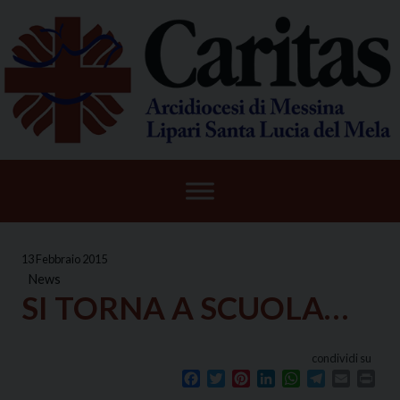
Skip
to
content
13 Febbraio 2015
News
SI TORNA A SCUOLA…
condividi su
Facebook
Twitter
Pinterest
LinkedIn
WhatsApp
Telegram
Email
Prin