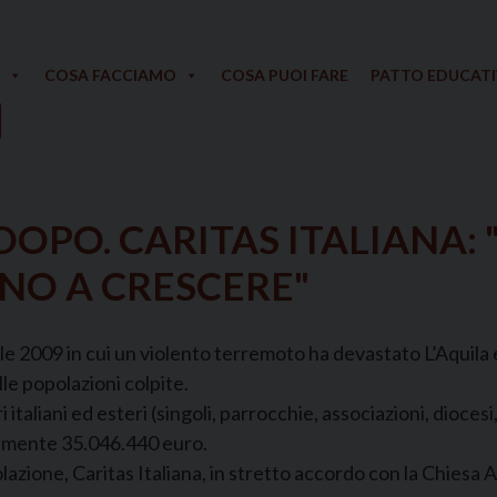
COSA FACCIAMO
COSA PUOI FARE
PATTO EDUCAT
PO. CARITAS ITALIANA: "
NO A CRESCERE"
e 2009 in cui un violento terremoto ha devastato L’Aquila e 
le popolazioni colpite.
italiani ed esteri (singoli, parrocchie, associazioni, dioces
ivamente 35.046.440 euro.
polazione, Caritas Italiana, in stretto accordo con la Chiesa A