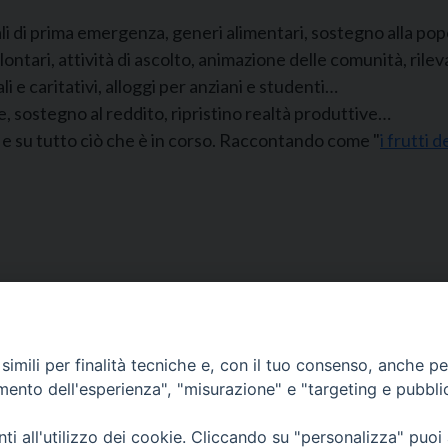
i di prima emergenza, generi alimentari, sostegno alla po
tari, attività di ascolto, animazione delle comunità, rilev
li e caritativi, alloggi per anziani e studenti…
, sostegno al reddito, ripristino realtà produttive…
to e su tutto ciò che è in corso. Raccontando come "
i frutti 
Segreteria e Amministrazione:
L’Ufficio è aperto tutti i giorni da lunedì a venerdì, dalle or
imili per finalità tecniche e, con il tuo consenso, anche per 
9.30 alle ore 12.30.
amento dell'esperienza", "misurazione" e "targeting e pubbli
Tel. 090.9146045
mail:
ufficiocaritas@diocesimessina.it
.
i all'utilizzo dei cookie. Cliccando su "personalizza" puoi