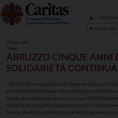
Skip
to
content
CHI SIAMO
DONA ORA
14 Aprile 2014
News
ABRUZZO CINQUE ANNI DO
SOLIDARIETÀ CONTINUA
<![CDATA[Sono passati più di cinque anni da quel 6 april
prontamente attivata per dare sostegno e solidarietà al
Grazie alla solidarietà espressa da quasi 23.500 donatori 
milioni di euro), Caritas Italiana ha raccolto compless
In base alla lettura del territorio e dei bisogni della po