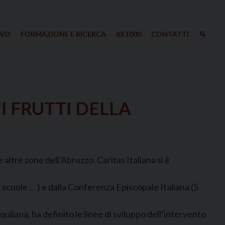
IVO
FORMAZIONE E RICERCA
8X1000
CONTATTI
I FRUTTI DELLA
altre zone dell’Abruzzo. Caritas Italiana si è
i, scuole … ) e dalla Conferenza Episcopale Italiana (5
quilana, ha definito le linee di sviluppo dell’intervento