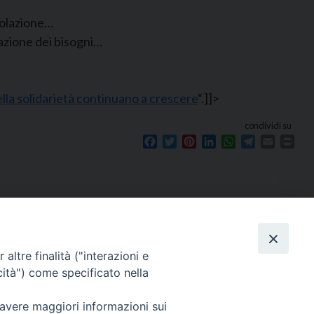
polazione…
azione dei bisogni…
della solidarietà continuano a crescere
“.]]>
condividi su
Facebook
Twitter
Pinterest
LinkedIn
WhatsApp
Telegram
Email
Prin
Seguici su
e
altre finalità ("interazioni e
cità") come specificato nella
 avere maggiori informazioni sui