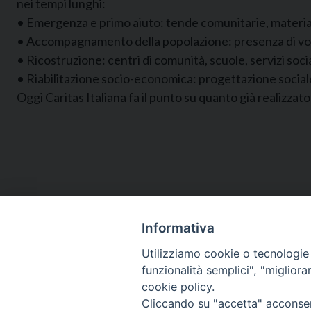
nei tempi lunghi:
• Emergenza e primo aiuto: tende comunitarie, material
• Accompagnamento della popolazione: presenza di volon
• Ricostruzione: centri di comunità, scuole, servizi socia
• Riabilitazione socio-economica: progettazione sociale
Oggi Caritas Italiana fa il punto su quanto già realizza
Informativa
Utilizziamo cookie o tecnologie s
funzionalità semplici", "miglior
cookie policy.
Cliccando su "accetta" acconsent