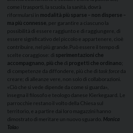
come i trasporti, la scuola, la sanità, dovrà
riformularsi in
modalità più sparse – non disperse –
ma più connesse
, per garantire a ciascuno la
possibilità di essere raggiunto e di raggiungere, di
essere significativo del piccolo e appartenere, cioè
contribuire, nel più grande.Può essere il tempo di
scelte coraggiose: di
sperimentazioni che
accompagnano, più che
di
progetti che ordinano
;
di competenze da diffondere, più che di
task force
da
creare; di alleanze vere, non solo di collaborazioni.
«Ciò che si vede dipende da come si guarda»,
insegna il filosofo e teologo danese Kierkegaard. Le
parrocchie restano il volto della Chiesa sul
territorio, e a partire dai loro magazzini hanno
dimostrato di meritare un nuovo sguardo.
Monica
Tola
o