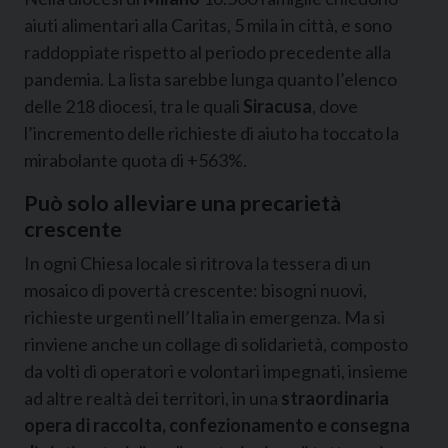
aiuti alimentari alla Caritas, 5 mila in città, e sono
raddoppiate rispetto al periodo precedente alla
pandemia. La lista sarebbe lunga quanto l’elenco
delle 218 diocesi, tra le quali
Siracusa
, dove
l’incremento delle richieste di aiuto ha toccato la
mirabolante quota di +563%.
Può solo alleviare una precarietà
crescente
In ogni Chiesa locale si ritrova la tessera di un
mosaico di povertà crescente: bisogni nuovi,
richieste urgenti nell’Italia in emergenza. Ma si
rinviene anche un collage di solidarietà, composto
da volti di operatori e volontari impegnati, insieme
ad altre realtà dei territori, in una
straordinaria
opera di raccolta, confezionamento e consegna