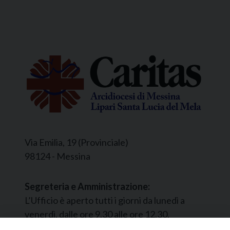
Via Emilia, 19 (Provinciale)
98124 - Messina
Segreteria e Amministrazione:
L’Ufficio è aperto tutti i giorni da lunedì a
venerdì, dalle ore 9.30 alle ore 12.30.
Tel. 090.9146045