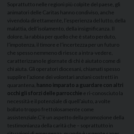
Soprattutto nelle regioni più colpite del paese, gli
animatori delle Caritas hanno condiviso, anche
vivendola direttamente, l’esperienza del lutto, della
malattia, dell’isolamento, della insignificanza. Il
dolore, la rabbia per quello che è stato perduto,
l’impotenza, il timore e l’incertezza per un futuro
che spesso nemmeno di riesce a intra-vedere,
caratterizzano le giornate di chi è aiutato come di
chi aiuta. Gli operatori diocesani, chiamati spesso
supplire l’azione dei volontari anziani costretti in
quarantena,
hanno imparato a guardare con altri
occhi gli sforzi delle parrocchie
e ri-conosciuto la
necessità e il potenziale di quell’aiuto, a volte
bollato troppo frettolosamente come
assistenziale.C’è un aspetto della promozione della
testimonianza della carità che – soprattutto in
situazioni di emergenza, quando è urgente saper