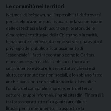
Le comunità nei territori
Nei mesi di
lockdown
, nell’impossibilità di ritrovarsi
per la celebrazione eucaristica, con la sospensione
delle catechesi e la chiusura degli oratori, delle
dimensioni costitutive della Chiesa solo la carità,
banalmente riconosciuta come servizio, ha avuto il
privilegio del pubblico riconoscimento di
“essenziale”. I fatti raccontano come le Caritas
diocesane e parrocchiali abbiano affiancato
smarrimento e dolore, intercettato richieste di
aiuto, contenuto tensioni sociali, e lo abbiano fatto
anche lavorando con realtà sbocciate ben oltre
l’ombra del campanile: imprese, enti del terzo
settore, gruppi informali, singoli cittadini.Finora si è
trattato soprattutto di
organizzare filiere
lineari
per il reperimento, il trasporto e la