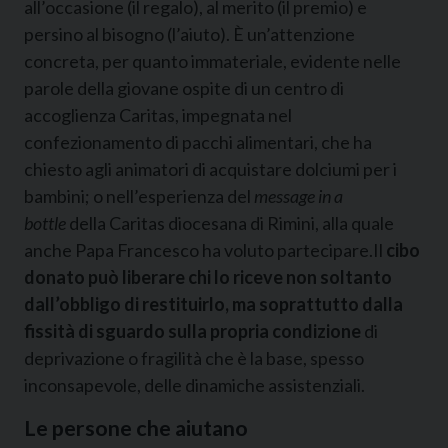
all’occasione (il regalo), al merito (il premio) e
persino al bisogno (l’aiuto). È un’attenzione
concreta, per quanto immateriale, evidente nelle
parole della giovane ospite di un centro di
accoglienza Caritas, impegnata nel
confezionamento di pacchi alimentari, che ha
chiesto agli animatori di acquistare dolciumi per i
bambini; o nell’esperienza del
message in a
bottle
della Caritas diocesana di Rimini, alla quale
anche Papa Francesco ha voluto partecipare.Il
cibo
donato può liberare chi lo riceve non soltanto
dall’obbligo di restituirlo, ma soprattutto dalla
fissità di sguardo sulla propria condizione
di
deprivazione o fragilità che è la base, spesso
inconsapevole, delle dinamiche assistenziali.
Le persone che aiutano