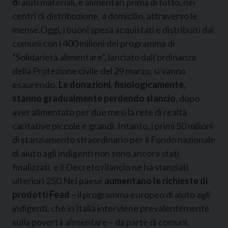
d
i aiuti materiali, e alimentari prima di tutto, nei
centri di distribuzione, a domicilio, attraverso le
mense.Oggi, i buoni spesa acquistati e distribuiti dai
comuni con i 400 milioni del programma di
“Solidarietà alimentare”, lanciato dall’ordinanza
della Protezione civile del 29 marzo, si vanno
esaurendo.
Le donazioni, fisiologicamente,
stanno gradualmente perdendo slancio
, dopo
aver alimentato per due mesi la rete di realtà
caritative piccole e grandi. Intanto, i primi 50 milioni
di stanziamento straordinario per il Fondo nazionale
di aiuto agli indigenti non sono ancora stati
finalizzati, e il Decreto rilancio ne ha stanziati
ulteriori 250.Nel paese
aumentano le richieste di
prodotti Fead
– il programma europeo di aiuto agli
indigenti, che in Italia interviene prevalentemente
sulla povertà alimentare – da parte di comuni,