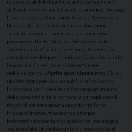
reti pastorali dalle logiche assistenziali generate
dall’onda lunghissima della crisi economica, che oggi
l’emergenza legittima con la forza dell’evidenza del
bisogno. Nel turbinio di richieste, donazioni,
acquisti, trasporti, carico, scarico, consegne…
pensare è difficile. Ma è la richiesta costante
formulata dalla Caritas diocesana, attraverso la
compilazione dei questionari che Caritas Italiana ha
inviato alle diocesi nelle prime settimane
dell’emergenza:
«Aprite spazi di pensiero»
. Quasi
un ultimatum, per alcune realtà, che intuiscono
l’occasione per investire nell’accompagnamento
delle comunità e delle persone, e percepiscono il
rischio di perdere questa opportunità forse
irreparabilmente, trascinando a tempo
indeterminato non tanto l’assistenza, ma la logica
assistenziale. Un rischio tanto più concreto se si