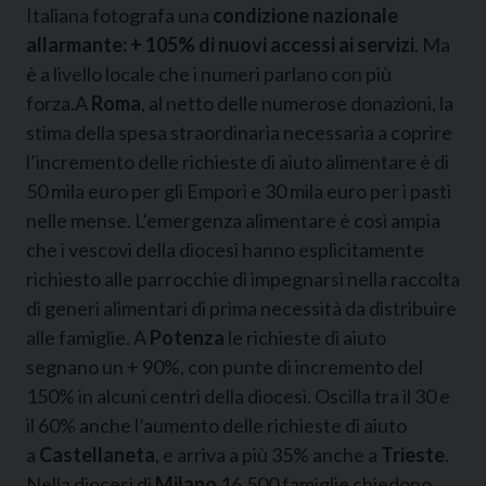
Italiana fotografa una
condizione nazionale
allarmante: + 105% di nuovi accessi ai servizi
. Ma
è a livello locale che i numeri parlano con più
forza.A
Roma
, al netto delle numerose donazioni, la
stima della spesa straordinaria necessaria a coprire
l’incremento delle richieste di aiuto alimentare è di
50 mila euro per gli Empori e 30 mila euro per i pasti
nelle mense. L’emergenza alimentare è così ampia
che i vescovi della diocesi hanno esplicitamente
richiesto alle parrocchie di impegnarsi nella raccolta
di generi alimentari di prima necessità da distribuire
alle famiglie. A
Potenza
le richieste di aiuto
segnano un + 90%, con punte di incremento del
150% in alcuni centri della diocesi. Oscilla tra il 30 e
il 60% anche l’aumento delle richieste di aiuto
a
Castellaneta
, e arriva a più 35% anche a
Trieste
.
Nella diocesi di
Milano
16.500 famiglie chiedono