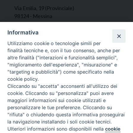
Via Emilia, 19 (Provinciale)
98124 - Messina
Segreteria e Amministrazione:
Informativa
L’Ufficio è aperto tutti i giorni da lunedì a
Utilizziamo cookie o tecnologie simili per
venerdì, dalle ore 9.30 alle ore 12.30.
finalità tecniche e, con il tuo consenso, anche per
Tel. 090.9146045
altre finalità ("interazioni e funzionalità semplici",
mail:
ufficiocaritas@diocesimessina.it
.
"miglioramento dell'esperienza", "misurazione" e
"targeting e pubblicità") come specificato nella
Seguici su
cookie policy.
Cliccando su "accetta" acconsenti all'utilizzo dei
cookie. Cliccando su "personalizza" puoi avere
maggiori informazioni sui cookie utilizzati e
personalizzare le tue preferenze. Cliccando su
© 2022 - 2025 Caritas Arcidiocesi di Messina Lipari
"rifiuta" o chiudendo questa informativa proseguirai
Santa Lucia del Mela - All Rights Reserved | Privacy
la navigazione installando i soli cookie tecnici.
Policy
Ulteriori informazioni sono disponibili nella
cookie
Preferenze Cookie