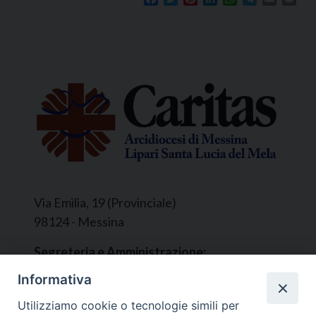
Via Emilia, 19 (Provinciale)
98124 - Messina
Segreteria e Amministrazione:
L’Ufficio è aperto tutti i giorni da lunedì a
Informativa
venerdì, dalle ore 9.30 alle ore 12.30.
Utilizziamo cookie o tecnologie simili per
Tel. 090.9146045