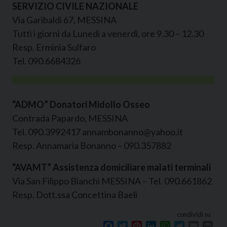
SERVIZIO CIVILE NAZIONALE
Via Garibaldi 67, MESSINA
Tutti i giorni da Lunedì a venerdì, ore 9.30 – 12.30
Resp. Erminia Sulfaro
Tel. 090.6684326
“ADMO” Donatori Midollo Osseo
Contrada Papardo, MESSINA
Tel. 090.3992417 annambonanno@yahoo.it
Resp. Annamaria Bonanno – 090.357882
“AVAMT” Assistenza domiciliare malati terminali
Via San Filippo Bianchi MESSINA – Tel. 090.661862
Resp. Dott.ssa Concettina Baeli
condividi su
Facebook
Twitter
Pinterest
LinkedIn
WhatsApp
Telegram
Email
Prin