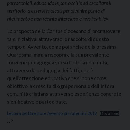
parrocchiali, educando le parrocchie ad ascoltare il
territorio, a esservi radicati per divenire punto di
riferimento e non recinto intercluso e invalicabile»
.
La proposta della Caritas diocesana di promuovere
tale iniziativa, attraverso le raccolte di questo
tempo di Avvento, come poi anche della prossima
Quaresima, mira a riscoprire la sua prevalente
funzione pedagogica verso l’intera comunità,
attraverso la pedagogia dei fatti, che è
quell’attenzione educativa che si pone come
obiettivo la crescita di ogni persona e dell’intera
comunità cristiana attraverso esperienze concrete,
significative e partecipate.
Lettera del Direttore Avvento di Fraternità 2019
Download
]]>