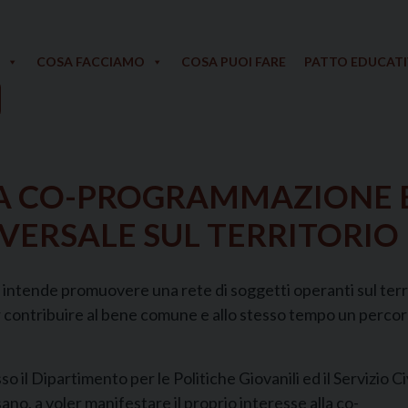
COSA FACCIAMO
COSA PUOI FARE
PATTO EDUCAT
LA CO-PROGRAMMAZIONE 
NIVERSALE SUL TERRITORI
a intende promuovere una rete di soggetti operanti sul terr
r contribuire al bene comune e allo stesso tempo un percor
so il Dipartimento per le Politiche Giovanili ed il Servizio Ci
no, a voler manifestare il proprio interesse alla co-