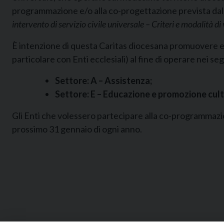
programmazione e/o alla co-progettazione prevista dal
intervento di servizio civile universale – Criteri e modalità di
È intenzione di questa Caritas diocesana promuovere e 
particolare con Enti ecclesiali) al fine di operare nei se
Settore: A – Assistenza;
Settore: E – Educazione e promozione cultu
Gli Enti che volessero partecipare alla co-programmazi
prossimo 31 gennaio di ogni anno.