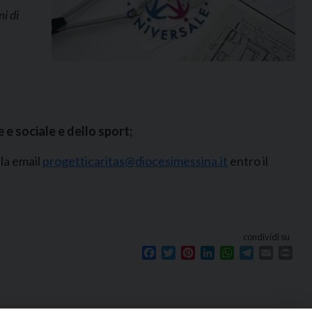
i di
e sociale e dello sport;
la email
progetticaritas@diocesimessina.it
entro il
condividi su
Facebook
Twitter
Pinterest
LinkedIn
WhatsApp
Telegram
Email
Prin