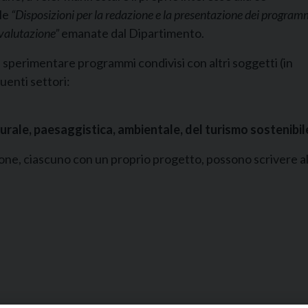
le
“Disposizioni per la redazione e la presentazione dei programm
 valutazione”
emanate dal Dipartimento.
sperimentare programmi condivisi con altri soggetti (in
guenti settori:
rale, paesaggistica, ambientale, del turismo sostenibile 
one, ciascuno con un proprio progetto, possono scrivere al