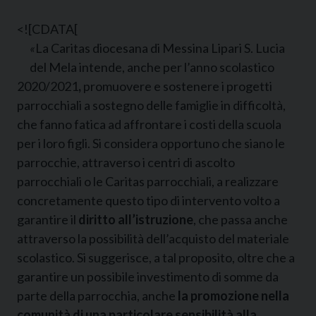
<![CDATA[
«
La Caritas diocesana di Messina Lipari S. Lucia
del Mela intende, anche per l’anno scolastico
2020/2021
,
promuovere e sostenere i progetti
parrocchiali a sostegno delle famiglie in difficoltà,
che fanno fatica ad affrontare i costi della scuola
per i loro figli. Si considera opportuno che siano le
parrocchie, attraverso i centri di ascolto
parrocchiali o le Caritas parrocchiali, a realizzare
concretamente questo tipo di intervento volto a
garantire il
diritto all’istruzione
, che passa anche
attraverso la possibilità dell’acquisto del materiale
scolastico. Si suggerisce, a tal proposito, oltre che a
garantire un possibile investimento di somme da
parte della parrocchia, anche
la promozione nella
comunità di una particolare sensibilità alla