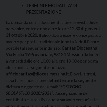
TERMINI E MODALITA’ DI
PRESENTAZIONE
La domanda con la documentazione prevista deve
pervenire, entro e non oltre
le ore 12.30 di giovedì
31 ottobre 2020.
Il plico dovrà essere consegnato a
mano o per posta tradizionale (non fa fede il timbro
postale) al seguente indirizzo:
Caritas Diocesana
Via Emilia 19 Provinciale, 98124 Messina
da lunedì
a venerdì dalle ore 10.00 alle ore 13.00 o per posta
elettronica al seguente indirizzo:
ufficiocaritas@diocesimessina.it.
Dovrà, altresì,
riportare l’indicazione del mittente e la seguente
dicitura o oggetto della mail:
“
SOSTEGNO
SCOLASTICO 2020/2021”.
L’assegnazione del
contributo e la relativa quota saranno comunicate
entro il mese di novembre agli indirizzi email indicati