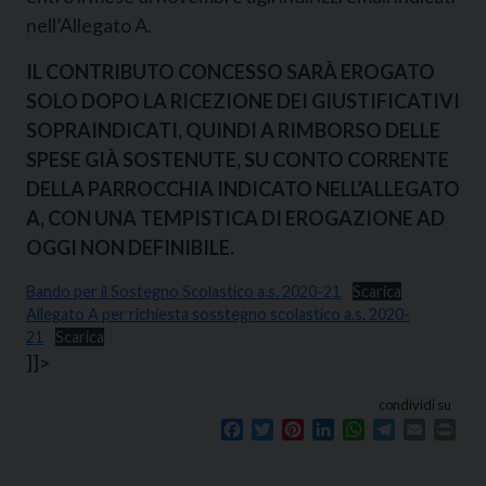
nell’Allegato A.
IL CONTRIBUTO CONCESSO SARÀ EROGATO
SOLO DOPO LA RICEZIONE DEI GIUSTIFICATIVI
SOPRAINDICATI, QUINDI A RIMBORSO DELLE
SPESE GIÀ SOSTENUTE, SU CONTO CORRENTE
DELLA PARROCCHIA INDICATO NELL’ALLEGATO
A, CON UNA TEMPISTICA DI EROGAZIONE AD
OGGI NON DEFINIBILE.
Bando per il Sostegno Scolastico a.s. 2020-21
Scarica
Allegato A per richiesta sosstegno scolastico a.s. 2020-
21
Scarica
]]>
condividi su
Facebook
Twitter
Pinterest
LinkedIn
WhatsApp
Telegram
Email
Prin