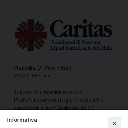
Via Emilia, 19 (Provinciale)
98124 - Messina
Segreteria e Amministrazione:
L’Ufficio è aperto tutti i giorni da lunedì a
venerdì, dalle ore 9.30 alle ore 12.30.
Tel. 090.9146045
Informativa
mail:
ufficiocaritas@diocesimessina.it
.