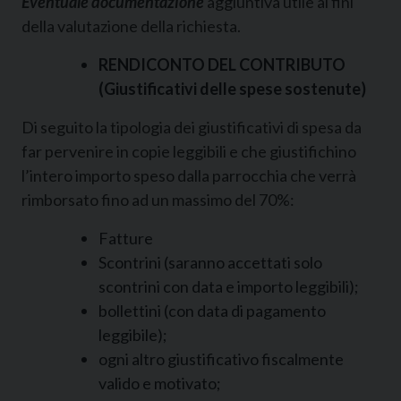
Eventuale documentazione
aggiuntiva utile ai fini
della valutazione della richiesta.
RENDICONTO DEL CONTRIBUTO
(Giustificativi delle spese sostenute)
Di seguito la tipologia dei giustificativi di spesa da
far pervenire in copie leggibili e che giustifichino
l’intero importo speso dalla parrocchia che verrà
rimborsato fino ad un massimo del 70%:
Fatture
Scontrini (saranno accettati solo
scontrini con data e importo leggibili);
bollettini (con data di pagamento
leggibile);
ogni altro giustificativo fiscalmente
valido e motivato;