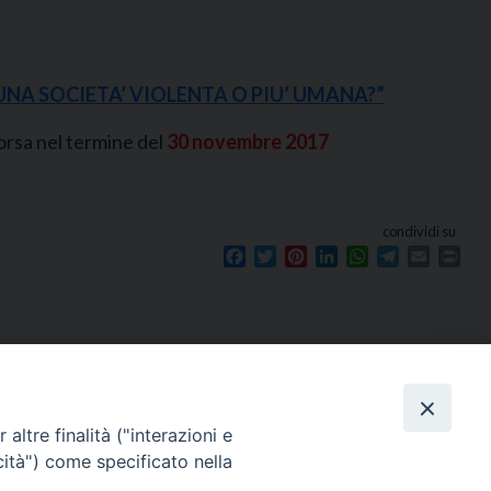
UNA SOCIETA’ VIOLENTA O PIU’ UMANA?”
orsa nel termine del
30 novembre 2017
condividi su
Facebook
Twitter
Pinterest
LinkedIn
WhatsApp
Telegram
Email
Prin
Seguici su
e
altre finalità ("interazioni e
cità") come specificato nella