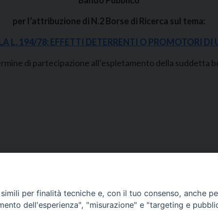
Bando Pubblico
per l’attribuzione di N.2
Borse di Ricerca sul tema:
 L. 194/78; EFFETTI DETERRENTI O PROMOTORI DI 
ermine di partecipazione all’espletamento della suddetta b
Segreteria e Amministrazione:
L’Ufficio è aperto tutti i giorni da lunedì a venerdì, dalle or
imili per finalità tecniche e, con il tuo consenso, anche per 
9.30 alle ore 12.30.
amento dell'esperienza", "misurazione" e "targeting e pubbli
Tel. 090.9146045