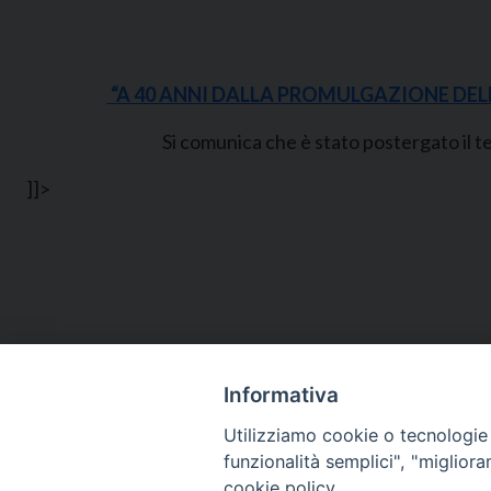
“
A 40 ANNI DALLA PROMULGAZIONE DELLA
Si comunica che è stato postergato il t
]]>
Informativa
Utilizziamo cookie o tecnologie s
funzionalità semplici", "miglior
cookie policy.