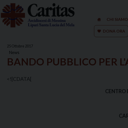
Skip
to
content
CHI SIAMO
DONA ORA
25 Ottobre 2017
News
BANDO PUBBLICO PER L'
<![CDATA[
CENTRO 
CAR