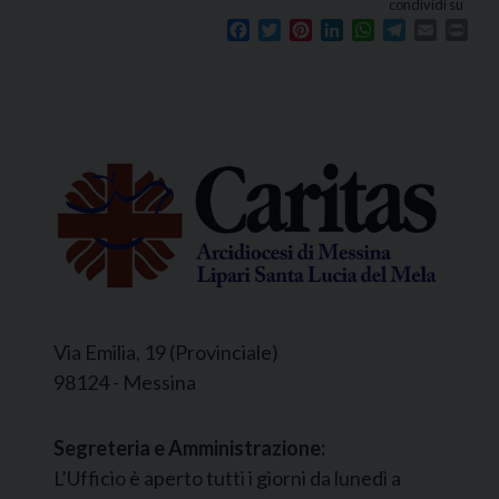
condividi su
Facebook
Twitter
Pinterest
LinkedIn
WhatsApp
Telegram
Email
Prin
Via Emilia, 19 (Provinciale)
98124 - Messina
Segreteria e Amministrazione:
L’Ufficio è aperto tutti i giorni da lunedì a