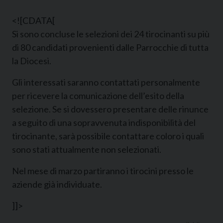
<![CDATA[
Si sono concluse le selezioni dei 24 tirocinanti su più
di 80 candidati provenienti dalle Parrocchie di tutta
la Diocesi.
Gli interessati saranno contattati personalmente
per ricevere la comunicazione dell’esito della
selezione. Se si dovessero presentare delle rinunce
a seguito di una sopravvenuta indisponibilità del
tirocinante, sarà possibile contattare coloro i quali
sono stati attualmente non selezionati.
Nel mese di marzo partiranno i tirocini presso le
aziende già individuate.
]]>