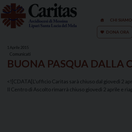
Skip
to
content
CHI SIAMO
DONA ORA
1 Aprile 2015
Comunicati
BUONA PASQUA DALLA C
<![CDATA[L’ufficio Caritas sarà chiuso dal giovedì 2 april
Il Centro di Ascolto rimarrà chiuso giovedì 2 aprile e ria