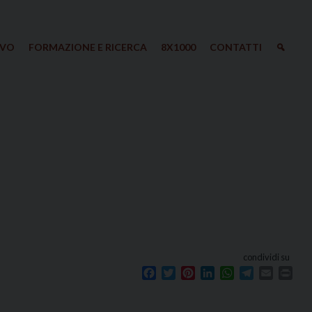
IVO
FORMAZIONE E RICERCA
8X1000
CONTATTI
condividi su
Facebook
Twitter
Pinterest
LinkedIn
WhatsApp
Telegram
Email
Prin