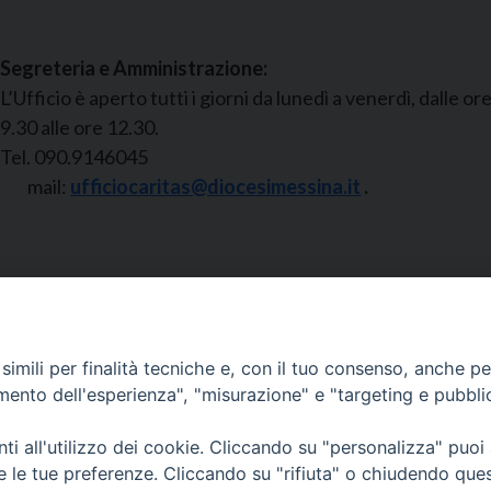
Segreteria e Amministrazione:
L’Ufficio è aperto tutti i giorni da lunedì a venerdì, dalle or
9.30 alle ore 12.30.
Tel. 090.9146045
mail:
ufficiocaritas@diocesimessina.it
.
idiocesi di Messina Lipari Santa Lucia del Mela - All Rights
imili per finalità tecniche e, con il tuo consenso, anche per 
amento dell'esperienza", "misurazione" e "targeting e pubbli
i all'utilizzo dei cookie. Cliccando su "personalizza" puoi
re le tue preferenze. Cliccando su "rifiuta" o chiudendo que