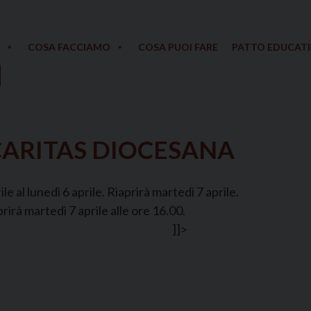
COSA FACCIAMO
COSA PUOI FARE
PATTO EDUCAT
ARITAS DIOCESANA
e al lunedì 6 aprile. Riaprirà martedì 7 aprile.
prirà martedì 7 aprile alle ore 16.00.
]]>