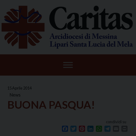
Skip
to
content
15 Aprile 2014
News
BUONA PASQUA!
condividi su
Facebook
Twitter
Pinterest
LinkedIn
WhatsApp
Telegram
Email
Prin