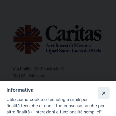
Via Emilia, 19 (Provinciale)
98124 - Messina
Segreteria e Amministrazione:
Informativa
L’Ufficio è aperto tutti i giorni da lunedì a
Utilizziamo cookie o tecnologie simili per
venerdì, dalle ore 9.30 alle ore 12.30.
finalità tecniche e, con il tuo consenso, anche per
Tel. 090.9146045
altre finalità ("interazioni e funzionalità semplici",
mail:
ufficiocaritas@diocesimessina.it
.