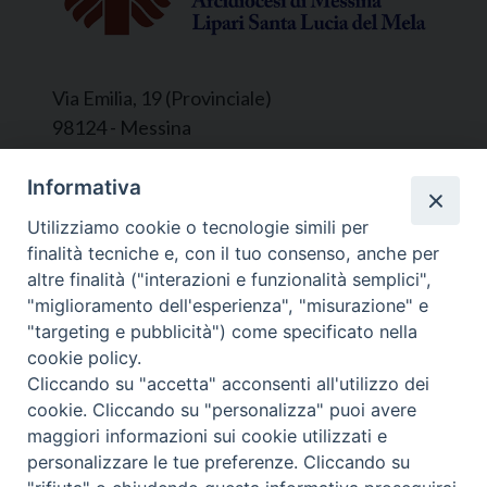
Via Emilia, 19 (Provinciale)
98124 - Messina
Segreteria e Amministrazione:
Informativa
L’Ufficio è aperto tutti i giorni da lunedì a
Utilizziamo cookie o tecnologie simili per
venerdì, dalle ore 9.30 alle ore 12.30.
finalità tecniche e, con il tuo consenso, anche per
Tel. 090.9146045
altre finalità ("interazioni e funzionalità semplici",
mail:
ufficiocaritas@diocesimessina.it
.
"miglioramento dell'esperienza", "misurazione" e
"targeting e pubblicità") come specificato nella
Seguici su
cookie policy.
Cliccando su "accetta" acconsenti all'utilizzo dei
cookie. Cliccando su "personalizza" puoi avere
maggiori informazioni sui cookie utilizzati e
personalizzare le tue preferenze. Cliccando su
© 2022 - 2025 Caritas Arcidiocesi di Messina Lipari