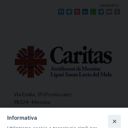
condividi su
Facebook
Twitter
Pinterest
LinkedIn
WhatsApp
Telegram
Email
Prin
Via Emilia, 19 (Provinciale)
98124 - Messina
Segreteria e Amministrazione:
Informativa
L’Ufficio è aperto tutti i giorni da lunedì a