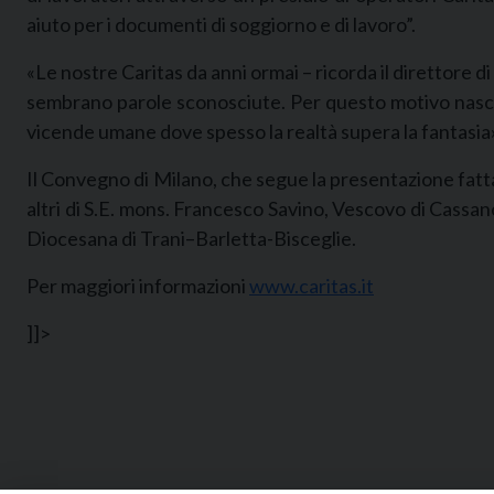
aiuto per i documenti di soggiorno e di lavoro”.
«Le nostre Caritas da anni ormai – ricorda il direttore di
sembrano parole sconosciute. Per questo motivo nasce i
vicende umane dove spesso la realtà supera la fantasia
Il Convegno di Milano, che segue la presentazione fat
altri di S.E. mons. Francesco Savino, Vescovo di Cassan
Diocesana di Trani–Barletta-Bisceglie.
Per maggiori informazioni
www.caritas.it
]]>