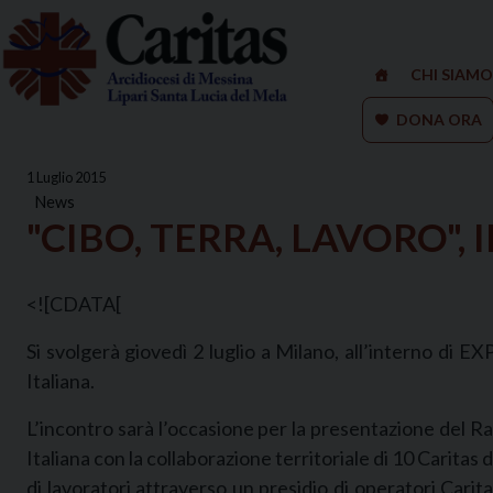
Skip
to
content
CHI SIAMO
DONA ORA
1 Luglio 2015
News
"CIBO, TERRA, LAVORO",
<![CDATA[
Si svolgerà giovedì 2 luglio a Milano, all’interno di 
Italiana.
L’incontro sarà l’occasione per la presentazione del R
Italiana con la collaborazione territoriale di 10 Carita
di lavoratori attraverso un presidio di operatori Carita