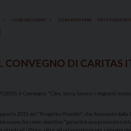
COSA FACCIAMO
COSA PUOI FARE
PATTO EDUCAT
 IL CONVEGNO DI CARITAS 
EXPO2015, il Convegno “Cibo, terra, lavoro: i migranti eco
apporto 2015 del “Progetto Presidio”, che finanziato dalla
s diocesane, ha come obiettivo “garantire una presenza cost
s pronti ad offrire, oltre ad un’assistenza per i bisogni p