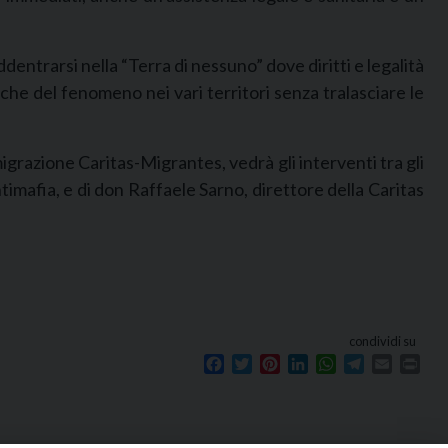
dentrarsi nella “Terra di nessuno” dove diritti e legalità
he del fenomeno nei vari territori senza tralasciare le
azione Caritas-Migrantes, vedrà gli interventi tra gli
imafia, e di don Raffaele Sarno, direttore della Caritas
condividi su
Facebook
Twitter
Pinterest
LinkedIn
WhatsApp
Telegram
Email
Prin