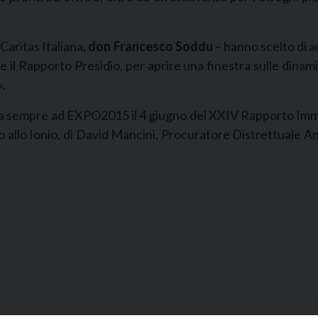
 Caritas Italiana,
don Francesco Soddu
– hanno scelto di ad
l Rapporto Presidio, per aprire una finestra sulle dinamic
».
ta sempre ad EXPO2015 il 4 giugno del XXIV Rapporto Immigr
o allo Ionio, di David Mancini, Procuratore Distrettuale Ant