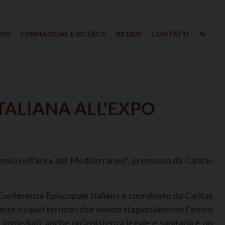
IVO
FORMAZIONE E RICERCA
8X1000
CONTATTI
ITALIANA ALL'EXPO
nomici nell’area del Mediterraneo”, promosso da Caritas
 Conferenza Episcopale Italiana e coordinato da Caritas
ante su quei territori che vivono stagionalmente l’arrivo
iù immediati, anche un’assistenza legale e sanitaria e un