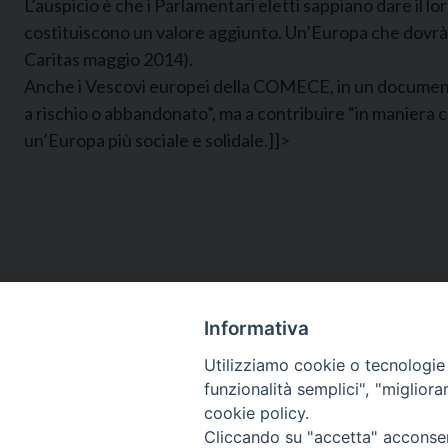
L’auspicio è che i Parlamentari eletti sappiano dare il 
costituiscono un valore aggiunto. Un’Europa che dovrà met
Caritas maggio 2014).
Anche i Vescovi europei della COMECE, in un documento i
a rischio o abbandonato”, ma a contribuire “in maniera c
un’Europa più sociale e solidale.]]>
Informativa
Utilizziamo cookie o tecnologie s
funzionalità semplici", "miglior
cookie policy.
Cliccando su "accetta" acconsent