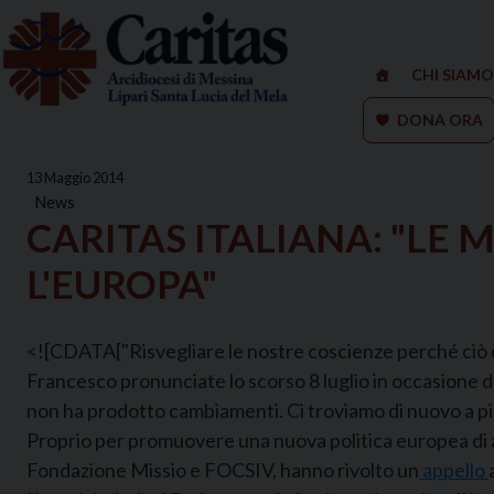
Skip
to
content
CHI SIAMO
DONA ORA
13 Maggio 2014
News
CARITAS ITALIANA: "LE
L'EUROPA"
<![CDATA["Risvegliare le nostre coscienze perché ciò ch
Francesco pronunciate lo scorso 8 luglio in occasione de
non ha prodotto cambiamenti. Ci troviamo di nuovo a pi
Proprio per promuovere una nuova politica europea di ac
Fondazione Missio e FOCSIV, hanno rivolto un
appello