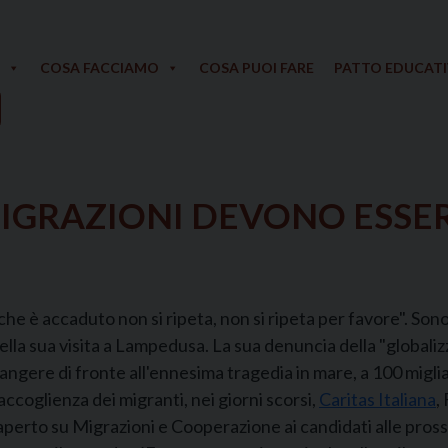
COSA FACCIAMO
COSA PUOI FARE
PATTO EDUCAT
 MIGRAZIONI DEVONO ESSE
e è accaduto non si ripeta, non si ripeta per favore". Sono
lla sua visita a Lampedusa. La sua denuncia della "globalizz
angere di fronte all'ennesima tragedia in mare, a 100 migl
coglienza dei migranti, nei giorni scorsi,
Caritas Italiana
,
aperto su Migrazioni e Cooperazione ai candidati alle pros