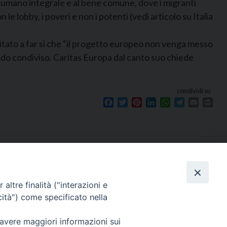
po umano integrale e al bene comune, dove i migranti
 lobby, i poveri e non i potenti (vedi articolo su Italia
itato a far sì che “il progetto europeo non venga messo
modo condiviso. Caritas Europa dal canto suo chiede
condividi su
Facebook
Twitter
Pinterest
LinkedIn
WhatsApp
Telegram
Email
Prin
Seguici su
e
altre finalità ("interazioni e
cità") come specificato nella
 avere maggiori informazioni sui