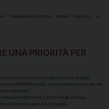
IVO
FORMAZIONE E RICERCA
8X1000
CONTATTI
RE UNA PRIORITÀ PER
 rimaste inascoltate purtroppo le parole di papa
azione dell'indifferenza" è stata condivisa a parole, ma
ia da Lampedusa.
 Fondazione Migrantes, Centro Astalli di Roma,
sime Elezioni Europee del 25 maggio.