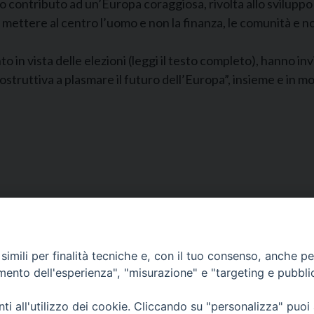
loro contributo ad un’Europa coraggiosa, rivolta allo svilup
tere al centro l’uomo e non la finanza, le comunità e non le
n vista delle elezioni (leggi il testo completo), hanno inv
ostruttiva a plasmare il futuro dell’Europa”, insieme e in 
Segreteria e Amministrazione:
L’Ufficio è aperto tutti i giorni da lunedì a venerdì, dalle or
imili per finalità tecniche e, con il tuo consenso, anche per 
9.30 alle ore 12.30.
amento dell'esperienza", "misurazione" e "targeting e pubbli
Tel. 090.9146045
mail:
ufficiocaritas@diocesimessina.it
.
i all'utilizzo dei cookie. Cliccando su "personalizza" puoi