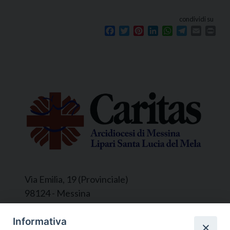
condividi su
Facebook
Twitter
Pinterest
LinkedIn
WhatsApp
Telegram
Email
Prin
Via Emilia, 19 (Provinciale)
98124 - Messina
Segreteria e Amministrazione:
Informativa
L’Ufficio è aperto tutti i giorni da lunedì a