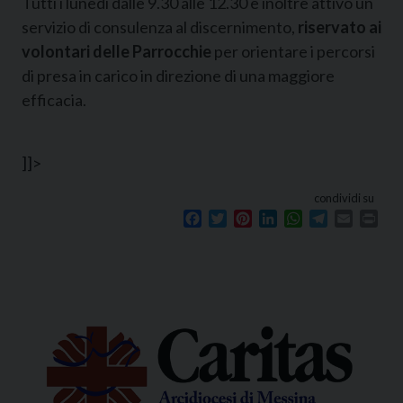
Tutti i lunedì dalle 9.30 alle 12.30 è inoltre attivo un
servizio di consulenza al discernimento,
riservato ai
volontari delle Parrocchie
per orientare i percorsi
di presa in carico in direzione di una maggiore
efficacia.
]]>
condividi su
Facebook
Twitter
Pinterest
LinkedIn
WhatsApp
Telegram
Email
Prin