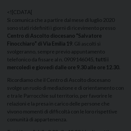
<![CDATA[
Si comunica che a partire dal mese di luglio 2020
sono stati ridefiniti i giorni di ricevimento presso
Centro di Ascolto diocesano “Salvatore
Finocchiaro” di Via Emilia 19
. Gli ascolti si
svolgeranno, sempre previo appuntamento
telefonico da fissare al n. 0909146045,
tutti i
mercoledì e giovedì dalle ore 9.30 alle ore 12.30.
Ricordiamo che il Centro di Ascolto diocesano
svolge un ruolo di mediazione e di orientamento con
e tra le Parrocchie sul territorio, per favorire le
relazioni e la presa in carico delle persone che
vivono momenti di difficoltà con le loro rispettive
comunità di appartenenza.