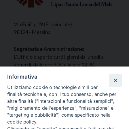
Via Emilia, 19 (Provinciale)
98124 - Messina
Segreteria e Amministrazione:
L’Ufficio è aperto tutti i giorni da lunedì a
venerdì, dalle ore 9.30 alle ore 12.30.
Tel. 090.9146045
Informativa
mail:
ufficiocaritas@diocesimessina.it
.
Utilizziamo cookie o tecnologie simili per
finalità tecniche e, con il tuo consenso, anche per
Seguici su
altre finalità ("interazioni e funzionalità semplici",
"miglioramento dell'esperienza", "misurazione" e
"targeting e pubblicità") come specificato nella
cookie policy.
Cliccando su "accetta" acconsenti all'utilizzo dei