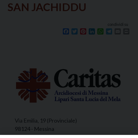
SAN JACHIDDU
condividi su
Facebook
Twitter
Pinterest
LinkedIn
WhatsApp
Telegram
Email
Prin
Via Emilia, 19 (Provinciale)
98124 - Messina