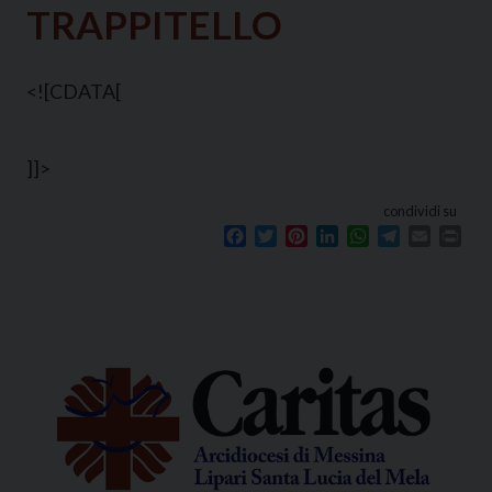
TRAPPITELLO
<![CDATA[
]]>
condividi su
Facebook
Twitter
Pinterest
LinkedIn
WhatsApp
Telegram
Email
Prin