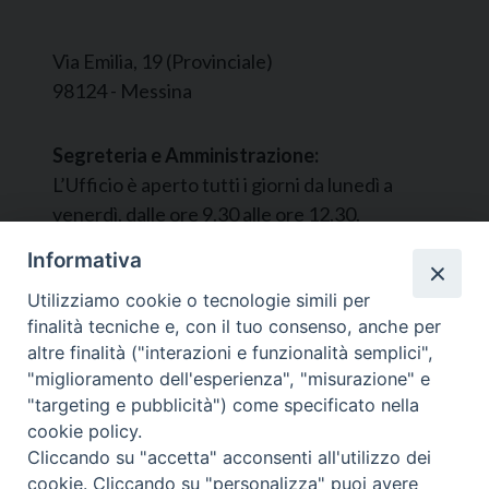
Via Emilia, 19 (Provinciale)
98124 - Messina
Segreteria e Amministrazione:
L’Ufficio è aperto tutti i giorni da lunedì a
venerdì, dalle ore 9.30 alle ore 12.30.
Tel. 090.9146045
Informativa
mail:
ufficiocaritas@diocesimessina.it
.
Utilizziamo cookie o tecnologie simili per
finalità tecniche e, con il tuo consenso, anche per
Seguici su
altre finalità ("interazioni e funzionalità semplici",
"miglioramento dell'esperienza", "misurazione" e
"targeting e pubblicità") come specificato nella
cookie policy.
Cliccando su "accetta" acconsenti all'utilizzo dei
cookie. Cliccando su "personalizza" puoi avere