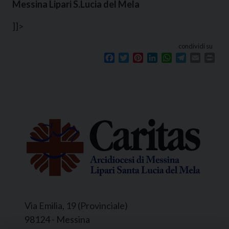
Messina Lipari S.Lucia del Mela
]]>
condividi su
Facebook
Twitter
Pinterest
LinkedIn
WhatsApp
Telegram
Email
Prin
Via Emilia, 19 (Provinciale)
98124 - Messina