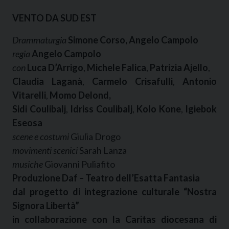
VENTO DA SUD EST
Drammaturgia
Simone Corso, Angelo Campolo
regia
Angelo Campolo
con
Luca D’Arrigo
,
Michele Falica
,
Patrizia Ajello
,
Claudia Laganà
,
Carmelo Crisafulli
,
Antonio
Vitarelli
,
Momo Delond,
Sidi Coulibalj
,
Idriss Coulibalj
,
Kolo Kone
,
Igiebok
Eseosa
scene e costumi
Giulia Drogo
movimenti scenici
Sarah Lanza
musiche
Giovanni Puliafito
Produzione Daf – Teatro dell’Esatta Fantasia
dal progetto di integrazione culturale “Nostra
Signora Libertà”
in collaborazione con la Caritas diocesana di