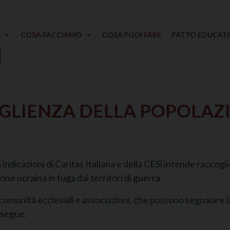
COSA FACCIAMO
COSA PUOI FARE
PATTO EDUCAT
COGLIENZA DELLA POPOLAZ
indicazioni di Caritas Italiana e della CESi intende raccogl
one ucraina in fuga dai territori di guerra.
si, comunità ecclesiali e associazioni, che possono segnalare l
e segue.