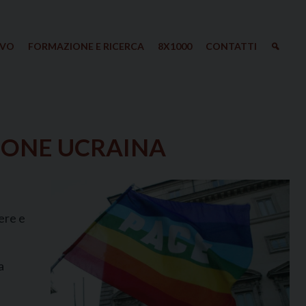
IVO
FORMAZIONE E RICERCA
8X1000
CONTATTI
IONE UCRAINA
iere e
a