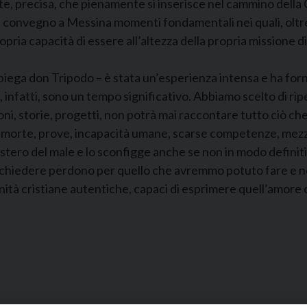
te, precisa, che pienamente si inserisce nel cammino della 
del convegno a Messina momenti fondamentali nei quali, oltre
ropria capacità di essere all’altezza della propria missione 
piega don Tripodo – è stata un’esperienza intensa e ha forni
infatti, sono un tempo significativo. Abbiamo scelto di ri
ioni, storie, progetti, non potrà mai raccontare tutto ciò ch
, morte, prove, incapacità umane, scarse competenze, mezzi 
istero del male e lo sconfigge anche se non in modo definit
 e chiedere perdono per quello che avremmo potuto fare e n
unità cristiane autentiche, capaci di esprimere quell’amore 