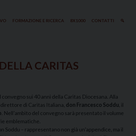
IVO
FORMAZIONE E RICERCA
8X1000
CONTATTI
 DELLA CARITAS
 convegno sui 40 anni della Caritas Diocesana. Alla
il direttore di Caritas Italiana,
don Francesco Soddu
, il
o
. Nell’ambito del convegno sarà presentato il volume
orie emblematiche.
a don Soddu – rappresentano non già un’appendice, ma il