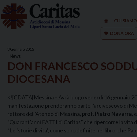
Skip
to
content
CHI SIAMO
DONA ORA
8 Gennaio 2015
News
DON FRANCESCO SODDU A
DIOCESANA
<![CDATA[Messina – Avrà luogo venerdì 16 gennaio 2015, 
manifestazione prenderanno parte l’arcivescovo di Mes
rettore dell’Ateneo di Messina,
prof. Pietro Navarra
, 
“Quarant’anni FATTI di Caritas” che ripercorre la vita 
“Le ‘storie di vita’, come sono definite nel libro, che 