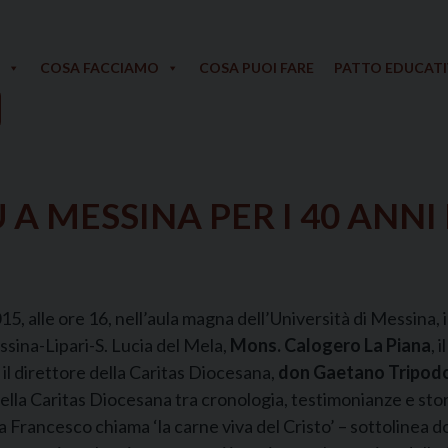
COSA FACCIAMO
COSA PUOI FARE
PATTO EDUCAT
 MESSINA PER I 40 ANNI
alle ore 16, nell’aula magna dell’Università di Messina, il
sina-Lipari-S. Lucia del Mela,
Mons. Calogero La Piana
, 
e il direttore della Caritas Diocesana,
don Gaetano Tripod
della Caritas Diocesana tra cronologia, testimonianze e st
Papa Francesco chiama ‘la carne viva del Cristo’ – sottoline