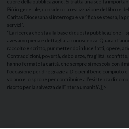
cuore della pubblicazione. Si tratta una scelta importan
Più in generale, considero la realizzazione del libro e 
Caritas Diocesana si interroga e verifica se stessa, la p
servizi”.
“La ricerca che sta alla base di questa pubblicazione – s
avevamo piena e dettagliata conoscenza. Quarant’anni, 
raccolto e scritto, pur mettendo in luce fatti, opere, az
Contraddizioni, povertà, debolezze, fragilità, sconfitte
hanno fermato la carità, che sempre si mescola con il m
l’occasione per dire grazie a Dio per il bene compiuto
volano e lo sprone per contribuire all’esistenza di com
risorto per la salvezza dell’intera umanità”.]]>