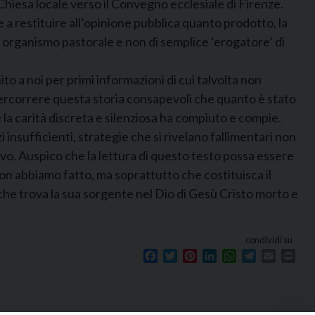
Chiesa locale verso il Convegno ecclesiale di Firenze.
 a restituire all’opinione pubblica quanto prodotto, la
di organismo pastorale e non di semplice ‘erogatore’ di
to a noi per primi informazioni di cui talvolta non
percorrere questa storia consapevoli che quanto è stato
e la carità discreta e silenziosa ha compiuto e compie.
insufficienti, strategie che si rivelano fallimentari non
ivo. Auspico che la lettura di questo testo possa essere
on abbiamo fatto, ma soprattutto che costituisca il
che trova la sua sorgente nel Dio di Gesù Cristo morto e
condividi su
Facebook
Twitter
Pinterest
LinkedIn
WhatsApp
Telegram
Email
Prin