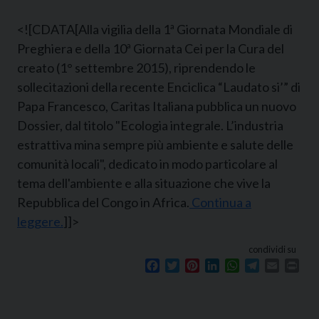
<![CDATA[Alla vigilia della 1ª Giornata Mondiale di
Preghiera e della 10ª Giornata Cei per la Cura del
creato (1° settembre 2015), riprendendo le
sollecitazioni della recente Enciclica “Laudato si’” di
Papa Francesco, Caritas Italiana pubblica un nuovo
Dossier, dal titolo "Ecologia integrale. L’industria
estrattiva mina sempre più ambiente e salute delle
comunità locali", dedicato in modo particolare al
tema dell'ambiente e alla situazione che vive la
Repubblica del Congo in Africa.
Continua a
leggere.
]]>
condividi su
Facebook
Twitter
Pinterest
LinkedIn
WhatsApp
Telegram
Email
Prin