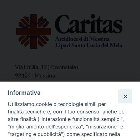
Via Emilia, 19 (Provinciale)
98124 - Messina
Segreteria e Amministrazione:
Informativa
L’Ufficio è aperto tutti i giorni da lunedì a
Utilizziamo cookie o tecnologie simili per
venerdì, dalle ore 9.30 alle ore 12.30.
finalità tecniche e, con il tuo consenso, anche per
Tel. 090.9146045
altre finalità ("interazioni e funzionalità semplici",
mail:
ufficiocaritas@diocesimessina.it
.
"miglioramento dell'esperienza", "misurazione" e
"targeting e pubblicità") come specificato nella
Seguici su