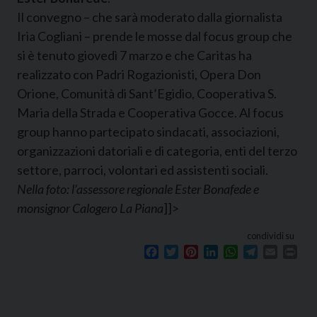
Il convegno – che sarà moderato dalla giornalista
Iria Cogliani – prende le mosse dal focus group che
si è tenuto giovedì 7 marzo e che Caritas ha
realizzato con Padri Rogazionisti, Opera Don
Orione, Comunità di Sant’Egidio, Cooperativa S.
Maria della Strada e Cooperativa Gocce. Al focus
group hanno partecipato sindacati, associazioni,
organizzazioni datoriali e di categoria, enti del terzo
settore, parroci, volontari ed assistenti sociali.
Nella foto: l’assessore regionale Ester Bonafede e
monsignor Calogero La Piana
]]>
condividi su
Facebook
Twitter
Pinterest
LinkedIn
WhatsApp
Telegram
Email
Prin