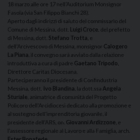
18 marzo alle ore 17 nell’Auditorium Monsignor
Fasola (via San Filippo Bianchi 28).
Aperto dagli indirizzi di saluto del commissario del
Comune di Messina, dott.
Luigi Croce
, del prefetto
di Messina, dott.
Stefano Trotta
, e
dell’Arcivescovo di Messina, monsignor
Calogero
La Piana
, il convegno sarà avviato dalla relazione
introduttiva a cura di padre
Gaetano Tripodo
,
Direttore Caritas Diocesana.
Parteciperanno il presidente di Confindustria
Messina, dott.
Ivo Blandina
, la dott.ssa
Angela
Sturiale
, animatrice di comunità del Progetto
Policoro dell’Arcidiocesi dedicato alla promozione e
al sostegno dell’imprenditoria giovanile, il
presidente dell’ARS, on.
Giovanni Ardizzone
, e
l’assessore regionale al Lavoro e alla Famiglia, arch.
Ester Bonafede
.