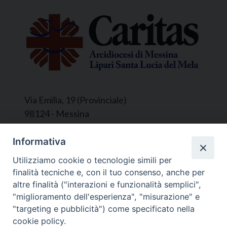
Via Emilia, 19 (Provinciale)
98124 - Messina
Segreteria e Amministrazione:
Informativa
L’Ufficio è aperto tutti i giorni da lunedì a
Utilizziamo cookie o tecnologie simili per
venerdì, dalle ore 9.30 alle ore 12.30.
finalità tecniche e, con il tuo consenso, anche per
Tel. 090.9146045
altre finalità ("interazioni e funzionalità semplici",
mail:
ufficiocaritas@diocesimessina.it
.
"miglioramento dell'esperienza", "misurazione" e
"targeting e pubblicità") come specificato nella
Seguici su
cookie policy.