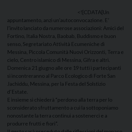
<![CDATA[
Un
appuntamento, anzi un’autoconvocazione. E’
l’invito lanciato da numerose associazioni: Amici del
Fortino, Italia Nostra, Baobab, Buddismo e buon
senso, Segretariato Attività Ecumeniche di
Messina, Piccola Comunità Nuovi Orizzonti, Terra e
cielo, Centro islamico di Messina, Gifra e altri.
Domenica 21 giugno alle ore 19 tutti i partecipanti
si incontreranno al Parco Ecologico di Forte San
Jachiddu, Messina, per la Festa del Solstizio
d’Estate.
E insieme si chiederà “perdono alla terra per lo
sconsiderato sfruttamento a cui la sottoponiamo
nonostante la terra continui a sostenerci e a
produrre frutti e fiori”.
Il gesto sarà preceduto dalle riflessioni del monaco