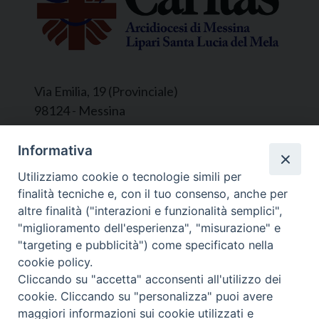
Via Emilia, 19 (Provinciale)
98124 - Messina
Segreteria e Amministrazione:
Informativa
L’Ufficio è aperto tutti i giorni da lunedì a
Utilizziamo cookie o tecnologie simili per
venerdì, dalle ore 9.30 alle ore 12.30.
finalità tecniche e, con il tuo consenso, anche per
Tel. 090.9146045
altre finalità ("interazioni e funzionalità semplici",
mail:
ufficiocaritas@diocesimessina.it
.
"miglioramento dell'esperienza", "misurazione" e
"targeting e pubblicità") come specificato nella
Seguici su
cookie policy.
Cliccando su "accetta" acconsenti all'utilizzo dei
cookie. Cliccando su "personalizza" puoi avere
maggiori informazioni sui cookie utilizzati e