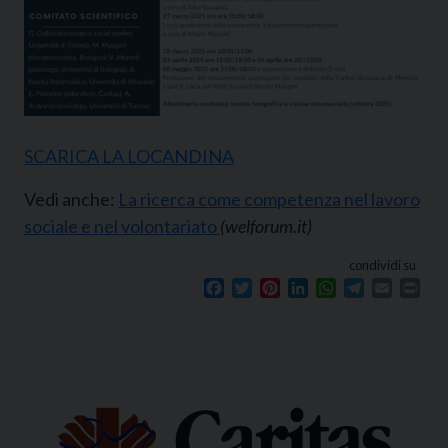
SCARICA LA LOCANDINA
Vedi anche:
La ricerca come competenza nel lavoro
sociale e nel volontariato
(welforum.it)
condividi su
Facebook
Twitter
Pinterest
LinkedIn
WhatsApp
Telegram
Email
Prin