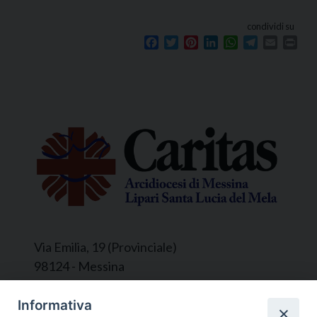
condividi su
Facebook
Twitter
Pinterest
LinkedIn
WhatsApp
Telegram
Email
Prin
Via Emilia, 19 (Provinciale)
98124 - Messina
Segreteria e Amministrazione:
Informativa
L’Ufficio è aperto tutti i giorni da lunedì a