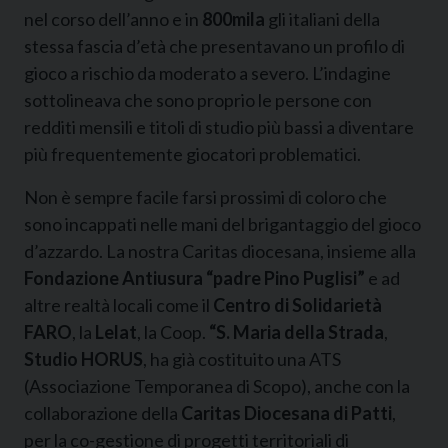
nel corso dell’anno e in
800mila
gli italiani della
stessa fascia d’età che presentavano un profilo di
gioco a rischio da moderato a severo. L’indagine
sottolineava che sono proprio le persone con
redditi mensili e titoli di studio più bassi a diventare
più frequentemente giocatori problematici.
Non è sempre facile farsi prossimi di coloro che
sono incappati nelle mani del brigantaggio del gioco
d’azzardo. La nostra Caritas diocesana, insieme alla
Fondazione Antiusura “padre Pino Puglisi”
e ad
altre realtà locali come il
Centro di Solidarietà
FARO
, la
Lelat
, la Coop.
“S. Maria della Strada
,
Studio HORUS
, ha già costituito una ATS
(Associazione Temporanea di Scopo), anche con la
collaborazione della
Caritas Diocesana di Patti
,
per la co-gestione di progetti territoriali di