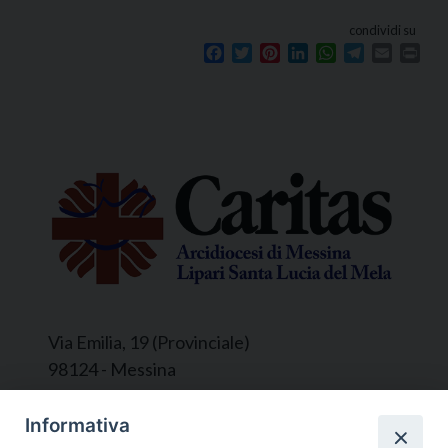
condividi su
Facebook
Twitter
Pinterest
LinkedIn
WhatsApp
Telegram
Email
Prin
Via Emilia, 19 (Provinciale)
98124 - Messina
Segreteria e Amministrazione:
Informativa
L’Ufficio è aperto tutti i giorni da lunedì a