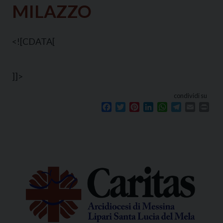
MILAZZO
<![CDATA[
]]>
condividi su
Facebook
Twitter
Pinterest
LinkedIn
WhatsApp
Telegram
Email
Prin