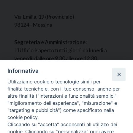
Via Emilia, 19 (Provinciale)
98124 - Messina
Segreteria e Amministrazione:
L’Ufficio è aperto tutti i giorni da lunedì a
venerdì, dalle ore 9.30 alle ore 12.30.
Tel. 090.9146045
Informativa
mail:
ufficiocaritas@diocesimessina.it
.
Utilizziamo cookie o tecnologie simili per
finalità tecniche e, con il tuo consenso, anche per
Seguici su
altre finalità ("interazioni e funzionalità semplici",
"miglioramento dell'esperienza", "misurazione" e
"targeting e pubblicità") come specificato nella
cookie policy.
Cliccando su "accetta" acconsenti all'utilizzo dei
cookie. Cliccando su "personalizza" puoi avere