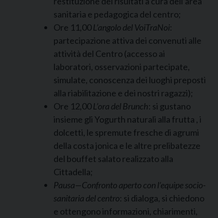
restituzione dei risultati a cura dell’area
sanitaria e pedagogica del centro;
Ore 11,00
L’angolo del VoiTraNoi
:
partecipazione attiva dei convenuti alle
attività del Centro (accesso ai
laboratori, osservazioni partecipate,
simulate, conoscenza dei luoghi preposti
alla riabilitazione e dei nostri ragazzi);
Ore 12,00
L’ora del Brunch
: si gustano
insieme gli Yogurth naturali alla frutta , i
dolcetti, le spremute fresche di agrumi
della costa jonica e le altre prelibatezze
del bouffet salato realizzato alla
Cittadella;
Pausa—Confronto aperto con l’equipe socio-
sanitaria del centro
: si dialoga, si chiedono
e ottengono informazioni, chiarimenti,