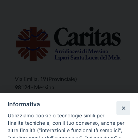
Via Emilia, 19 (Provinciale)
98124 - Messina
Segreteria e Amministrazione:
Informativa
L’Ufficio è aperto tutti i giorni da lunedì a
Utilizziamo cookie o tecnologie simili per
venerdì, dalle ore 9.30 alle ore 12.30.
finalità tecniche e, con il tuo consenso, anche per
Tel. 090.9146045
altre finalità ("interazioni e funzionalità semplici",
mail:
ufficiocaritas@diocesimessina.it
.
"miglioramento dell'esperienza", "misurazione" e