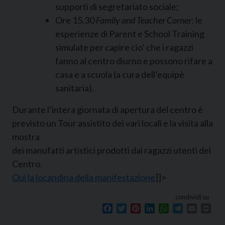
supporti di segretariato sociale;
Ore 15,30
Family and Teacher Corner
: le
esperienze di Parent e School Training
simulate per capire cio’ che i ragazzi
fanno al centro diurno e possono rifare a
casa e a scuola (a cura dell’equipè
sanitaria).
Durante l’intera giornata di apertura del centro è
previsto un Tour assistito dei vari locali e la visita alla
mostra
dei manufatti artistici prodotti dai ragazzi utenti del
Centro.
Qui la locandina della manifestazione
]]>
condividi su
Facebook
Twitter
Pinterest
LinkedIn
WhatsApp
Telegram
Email
Prin