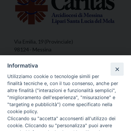
Via Emilia, 19 (Provinciale)
98124 - Messina
Segreteria e Amministrazione:
Informativa
L’Ufficio è aperto tutti i giorni da lunedì a
Utilizziamo cookie o tecnologie simili per
venerdì, dalle ore 9.30 alle ore 12.30.
finalità tecniche e, con il tuo consenso, anche per
Tel. 090.9146045
altre finalità ("interazioni e funzionalità semplici",
mail:
ufficiocaritas@diocesimessina.it
.
"miglioramento dell'esperienza", "misurazione" e
"targeting e pubblicità") come specificato nella
Seguici su
cookie policy.
Cliccando su "accetta" acconsenti all'utilizzo dei
cookie. Cliccando su "personalizza" puoi avere