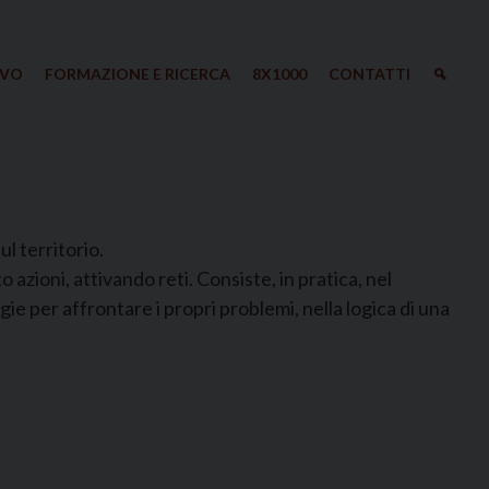
IVO
FORMAZIONE E RICERCA
8X1000
CONTATTI
ul territorio.
zioni, attivando reti. Consiste, in pratica, nel
ie per affrontare i propri problemi, nella logica di una