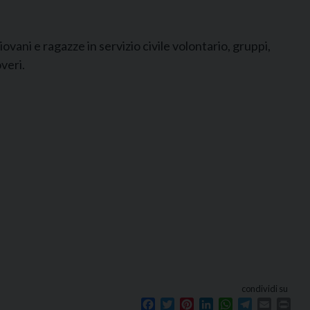
iovani e ragazze in servizio civile volontario, gruppi,
veri.
condividi su
Facebook
Twitter
Pinterest
LinkedIn
WhatsApp
Telegram
Email
Prin