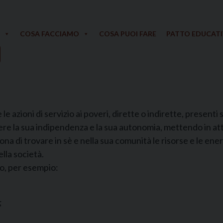
COSA FACCIAMO
COSA PUOI FARE
PATTO EDUCAT
azioni di servizio ai poveri, dirette o indirette, presenti s
 la sua indipendenza e la sua autonomia, mettendo in atto a
 di trovare in sè e nella sua comunità le risorse e le energ
lla società.
o, per esempio:
;