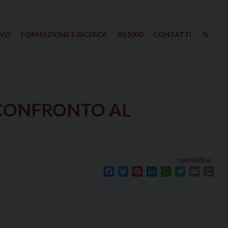
IVO
FORMAZIONE E RICERCA
8X1000
CONTATTI
 CONFRONTO AL
condividi su
Facebook
Twitter
Pinterest
LinkedIn
WhatsApp
Telegram
Email
Prin