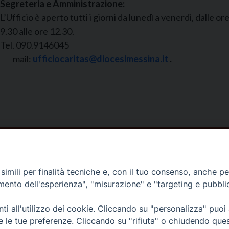
Segreteria e Amministrazione:
L’Ufficio è aperto tutti i giorni da lunedì a venerdì, dalle or
9.30 alle ore 12.30.
Tel. 090.9146045
mail:
ufficiocaritas@diocesimessina.it
.
idiocesi di Messina Lipari Santa Lucia del Mela - All Rights
imili per finalità tecniche e, con il tuo consenso, anche per 
amento dell'esperienza", "misurazione" e "targeting e pubbli
i all'utilizzo dei cookie. Cliccando su "personalizza" puoi
re le tue preferenze. Cliccando su "rifiuta" o chiudendo que