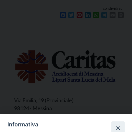
condividi su
Facebook
Twitter
Pinterest
LinkedIn
WhatsApp
Telegram
Email
Prin
Via Emilia, 19 (Provinciale)
98124 - Messina
Segreteria e Amministrazione:
Informativa
L’Ufficio è aperto tutti i giorni da lunedì a