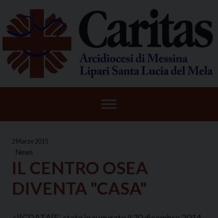
Skip
to
content
2 Marzo 2015
News
IL CENTRO OSEA
DIVENTA "CASA"
<![CDATA[
E’ stato inaugurato il 20 dicembre 2014.