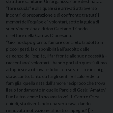
strutture sanitarie. Un’organizzazione destinata a
“fare scuola” e alla quale si è arrivati attraverso
incontri di preparazione e di confronto tra tutti i
membri dell’equipe e i volontari, sotto la guida di
suor Vincenzina e di don Gaetano Tripodo,
direttore della Caritas Diocesana.
“Giorno dopo giorno, l’amore concreto tradotto in
piccoli gesti, la disponibilità all’ascolto delle
esigenze dell’ospite, il far fronte alle sue necessità –
raccontano i volontari – hanno portato quest’ultimo
ad aprirsi e a ritrovare fiducia in se stesso e in chi gli
sta accanto, tanto da fargli sentire il calore della
famiglia, quella nata dall’amore reciproco che trova
il suo fondamento in quelle Parole di Gesù: ‘Amatevi
l’un l’altro, come Io ho amato voi’. Il Centro Osea,
quindi, sta diventando una vera casa, dando
rinnovata motivazione al nostro impegno”.]]>