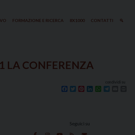
IVO
FORMAZIONE E RICERCA
8X1000
CONTATTI
21 LA CONFERENZA
condividi su
Facebook
Twitter
Pinterest
LinkedIn
WhatsApp
Telegram
Email
Prin
Seguici su
e