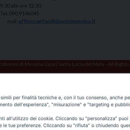
9.30 alle ore 12.30.
Tel. 090.9146045
mail:
ufficiocaritas@diocesimessina.it
.
idiocesi di Messina Lipari Santa Lucia del Mela - All Rights
imili per finalità tecniche e, con il tuo consenso, anche per 
amento dell'esperienza", "misurazione" e "targeting e pubbli
i all'utilizzo dei cookie. Cliccando su "personalizza" puoi
re le tue preferenze. Cliccando su "rifiuta" o chiudendo que