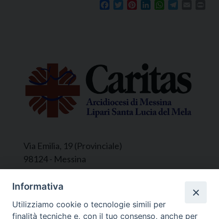
Facebook
Twitter
Pinterest
LinkedIn
WhatsApp
Telegram
Email
Prin
Via Emilia, 19 (Provinciale)
98124 - Messina
Segreteria e Amministrazione:
Informativa
L’Ufficio è aperto tutti i giorni da lunedì a
Utilizziamo cookie o tecnologie simili per
venerdì, dalle ore 9.30 alle ore 12.30.
finalità tecniche e, con il tuo consenso, anche per