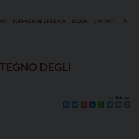
IVO
FORMAZIONE E RICERCA
8X1000
CONTATTI
STEGNO DEGLI
condividi su
Facebook
Twitter
Pinterest
LinkedIn
WhatsApp
Telegram
Email
Prin