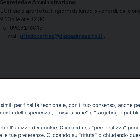
Segreteria e Amministrazione:
L’Ufficio è aperto tutti i giorni da lunedì a venerdì, dalle or
9.30 alle ore 12.30.
Tel. 090.9146045
mail:
ufficiocaritas@diocesimessina.it
.
idiocesi di Messina Lipari Santa Lucia del Mela - All Rights
imili per finalità tecniche e, con il tuo consenso, anche per 
amento dell'esperienza", "misurazione" e "targeting e pubbli
i all'utilizzo dei cookie. Cliccando su "personalizza" puoi
re le tue preferenze. Cliccando su "rifiuta" o chiudendo que