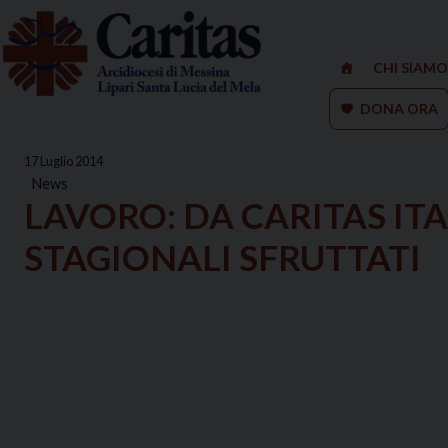
Skip
to
content
CHI SIAMO
DONA ORA
17 Luglio 2014
News
LAVORO: DA CARITAS IT
STAGIONALI SFRUTTATI